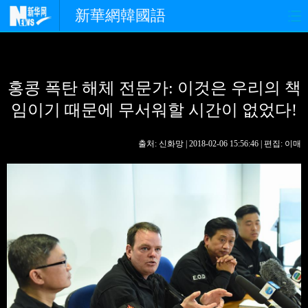
新華網韓國語
홈페이지
최신뉴스
정치
홍콩 폭탄 해체 전문가: 이것은 우리의 책
경제
사회
포토
임이기 때문에 무서워할 시간이 없었다!
중한교류
핫 TV
문화
출처: 신화망 | 2018-02-06 15:56:46 | 편집: 이매
연예
관광
오피니언
생생 중국어