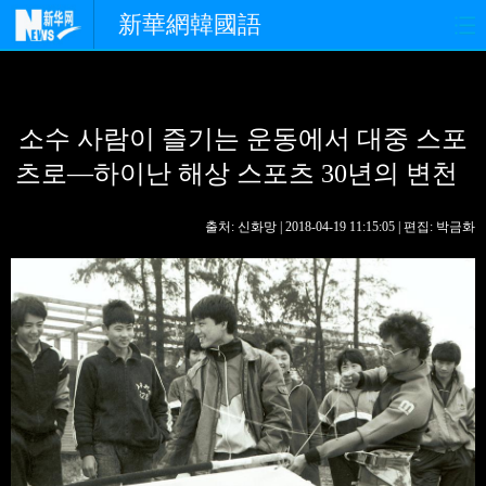
新華網韓國語
홈페이지
최신뉴스
정치
소수 사람이 즐기는 운동에서 대중 스포
경제
사회
포토
츠로—하이난 해상 스포츠 30년의 변천
중한교류
핫 TV
문화
출처: 신화망 | 2018-04-19 11:15:05 | 편집: 박금화
연예
관광
오피니언
생생 중국어