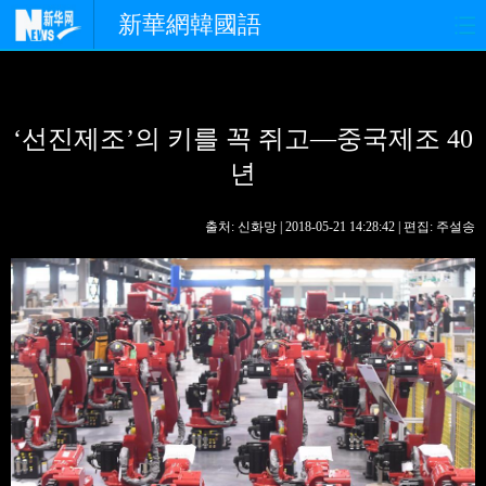
新華網韓國語
홈페이지
최신뉴스
정치
‘선진제조’의 키를 꼭 쥐고—중국제조 40
경제
사회
포토
년
중한교류
핫 TV
문화
출처: 신화망 | 2018-05-21 14:28:42 | 편집: 주설송
연예
관광
오피니언
생생 중국어