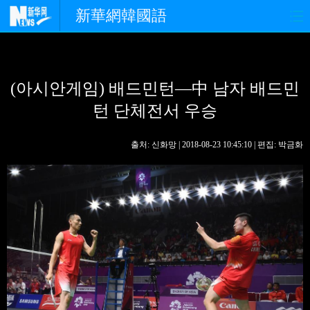
新華網韓國語
홈페이지
최신뉴스
정치
(아시안게임) 배드민턴—中 남자 배드민
경제
사회
포토
턴 단체전서 우승
중한교류
핫 TV
문화
출처: 신화망 | 2018-08-23 10:45:10 | 편집: 박금화
연예
관광
오피니언
생생 중국어