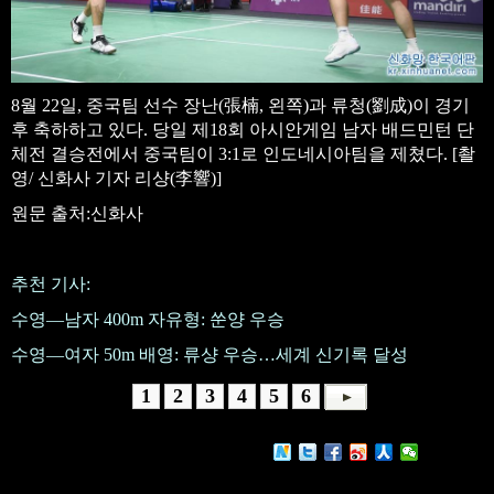
8월 22일, 중국팀 선수 장난(張楠, 왼쪽)과 류청(劉成)이 경기
후 축하하고 있다. 당일 제18회 아시안게임 남자 배드민턴 단
체전 결승전에서 중국팀이 3:1로 인도네시아팀을 제쳤다. [촬
영/ 신화사 기자 리샹(李響)]
원문 출처:신화사
추천 기사:
수영—남자 400m 자유형: 쑨양 우승
수영—여자 50m 배영: 류샹 우승…세계 신기록 달성
1
2
3
4
5
6