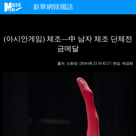
新華網韓國語
홈페이지
최신뉴스
정치
(아시안게임) 체조—中 남자 체조 단체전
경제
사회
포토
금메달
중한교류
핫 TV
문화
출처: 신화망 | 2018-08-23 10:45:27 | 편집: 박금화
연예
관광
오피니언
생생 중국어