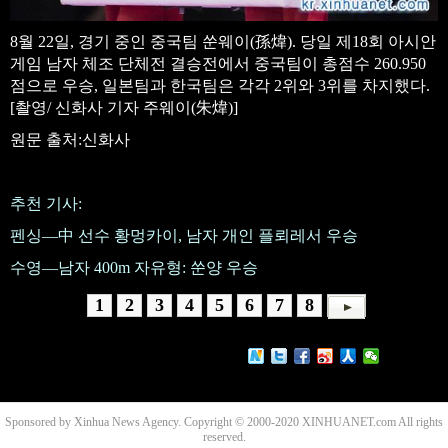
8월 22일, 경기 중인 중국팀 쑨웨이(孫煒). 당일 제18회 아시안
게임 남자 체조 단체전 결승전에서 중국팀이 총점수 260.950
점으로 우승, 일본팀과 한국팀은 각각 2위와 3위를 차지했다.
[촬영/ 신화사 기자 주웨이(朱煒)]
원문 출처:신화사
추천 기사:
펜싱—中 선수 황멍카이, 남자 개인 플뢰레서 우승
수영—남자 400m 자유형: 쑨양 우승
1
2
3
4
5
6
7
8