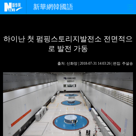
新華網韓國語
홈페이지
최신뉴스
정치
하이난 첫 펌핑스토리지발전소 전면적으
경제
사회
포토
로 발전 가동
중한교류
핫 TV
문화
출처: 신화망 | 2018-07-31 14:03:26 | 편집: 주설송
연예
관광
오피니언
생생 중국어