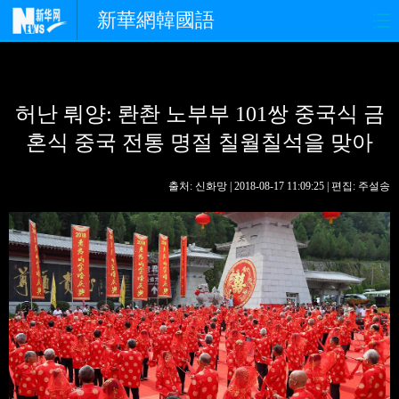
新華網韓國語
홈페이지
최신뉴스
정치
허난 뤄양: 롼촨 노부부 101쌍 중국식 금
경제
사회
포토
혼식 중국 전통 명절 칠월칠석을 맞아
중한교류
핫 TV
문화
출처: 신화망 | 2018-08-17 11:09:25 | 편집: 주설송
연예
관광
오피니언
생생 중국어