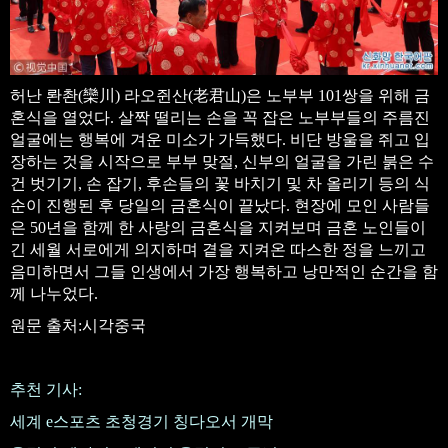
허난 롼촨(欒川) 라오쥔산(老君山)은 노부부 101쌍을 위해 금
혼식을 열었다. 살짝 떨리는 손을 꼭 잡은 노부부들의 주름진
얼굴에는 행복에 겨운 미소가 가득했다. 비단 방울을 쥐고 입
장하는 것을 시작으로 부부 맞절, 신부의 얼굴을 가린 붉은 수
건 벗기기, 손 잡기, 후손들의 꽃 바치기 및 차 올리기 등의 식
순이 진행된 후 당일의 금혼식이 끝났다. 현장에 모인 사람들
은 50년을 함께 한 사랑의 금혼식을 지켜보며 금혼 노인들이
긴 세월 서로에게 의지하며 곁을 지켜온 따스한 정을 느끼고
음미하면서 그들 인생에서 가장 행복하고 낭만적인 순간을 함
께 나누었다.
원문 출처:시각중국
추천 기사:
세계 e스포츠 초청경기 칭다오서 개막