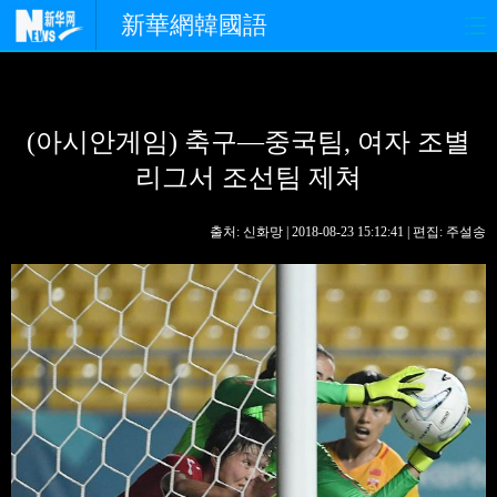
新華網韓國語
홈페이지
최신뉴스
정치
(아시안게임) 축구—중국팀, 여자 조별
경제
사회
포토
리그서 조선팀 제쳐
중한교류
핫 TV
문화
출처: 신화망 | 2018-08-23 15:12:41 | 편집: 주설송
연예
관광
오피니언
생생 중국어