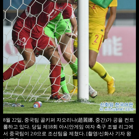
8월 22일, 중국팀 골키퍼 자오리나(趙麗娜, 중간)가 공을 컨트
롤하고 있다. 당일 제18회 아시안게임 여자 축구 조별 리그에
서 중국팀이 2:0으로 조선팀을 제쳤다. [촬영/신화사 기자 왕