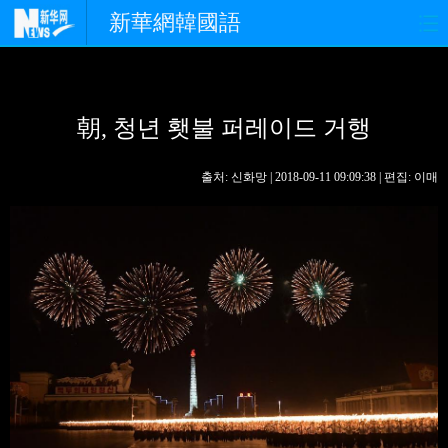
新華網韓國語
홈페이지
최신뉴스
정치
朝, 청년 횃불 퍼레이드 거행
경제
사회
포토
중한교류
핫 TV
문화
출처: 신화망 | 2018-09-11 09:09:38 | 편집: 이매
연예
관광
오피니언
생생 중국어