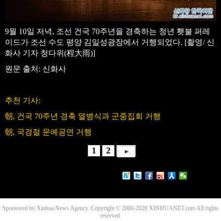
9월 10일 저녁, 조선 건국 70주년을 경축하는 청년 횃불 퍼레
이드가 조선 수도 평양 김일성광장에서 거행되었다. [촬영/ 신
화사 기자 청다위(程大雨)]
원문 출처: 신화사
추천 기사:
朝, 건국 70주년 경축 열병식과 군중집회 거행
朝, 국경절 문예공연 거행
1
2