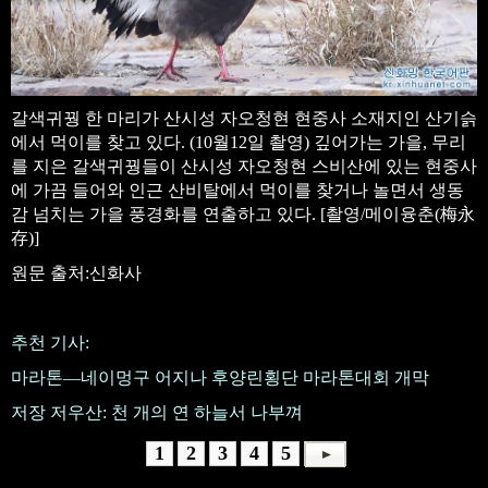
갈색귀꿩 한 마리가 산시성 자오청현 현중사 소재지인 산기슭
에서 먹이를 찾고 있다. (10월12일 촬영) 깊어가는 가을, 무리
를 지은 갈색귀꿩들이 산시성 자오청현 스비산에 있는 현중사
에 가끔 들어와 인근 산비탈에서 먹이를 찾거나 놀면서 생동
감 넘치는 가을 풍경화를 연출하고 있다. [촬영/메이융춘(梅永
存)]
원문 출처:신화사
추천 기사:
마라톤—네이멍구 어지나 후양린횡단 마라톤대회 개막
저장 저우산: 천 개의 연 하늘서 나부껴
1
2
3
4
5