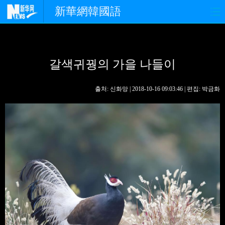
新華網韓國語
홈페이지
최신뉴스
정치
갈색귀꿩의 가을 나들이
경제
사회
포토
중한교류
핫 TV
문화
출처: 신화망 | 2018-10-16 09:03:46 | 편집: 박금화
연예
관광
오피니언
생생 중국어