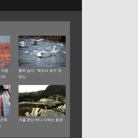
 자원
황허 습지, ‘백조의 호수’로
시켜
변신
 건축
겨울 윈난 하니 다락논 풍경
씬