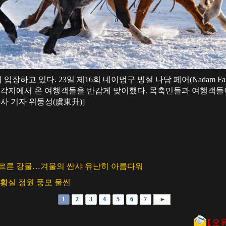
 입장하고 있다. 23일 제16회 네이멍구 빙설 나담 페어(Nadam 
여 각지에서 온 여행객들을 반갑게 맞이했다. 목축민들과 여행객들
사 기자 위둥성(虞東升)]
푸르른 강물…겨울의 싼샤 유난히 아름다워
 황실 정원 풍모 물씬
1
2
3
4
5
6
7