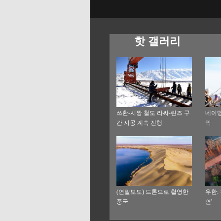
핫 갤러리
쓰촨-시짱 철도 라싸-린즈 구
네이멍
간 시공 계속 진행
막
(연말보도) 드론으로 촬영한
우한:
중국
연'