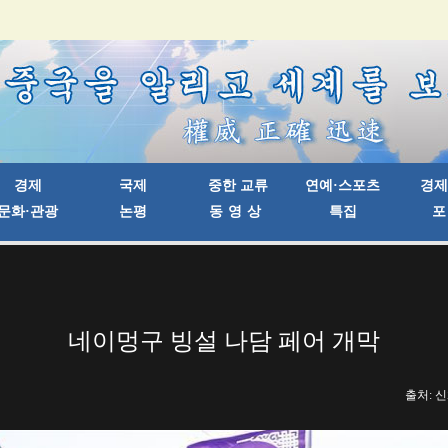
네이멍구 빙설 나담 페어 개막
출처: 신화