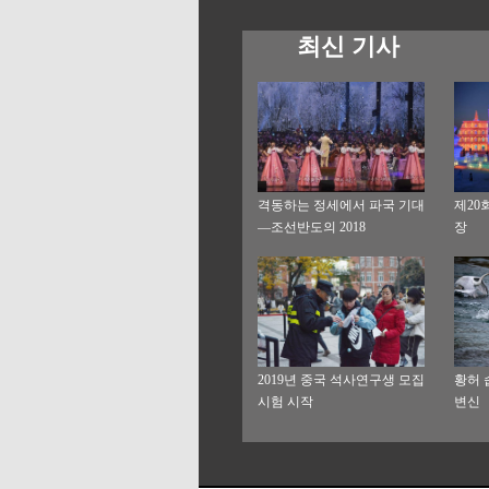
최신 기사
격동하는 정세에서 파국 기대
제20
—조선반도의 2018
장
2019년 중국 석사연구생 모집
황허 
시험 시작
변신