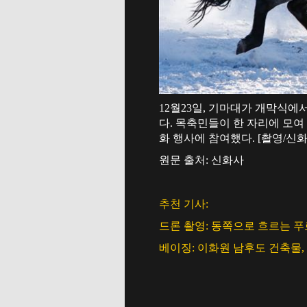
12월23일, 기마대가 개막식에서
다. 목축민들이 한 자리에 모
화 행사에 참여했다. [촬영/신화
원문 출처: 신화사
추천 기사:
드론 촬영: 동쪽으로 흐르는 
베이징: 이화원 남후도 건축물,