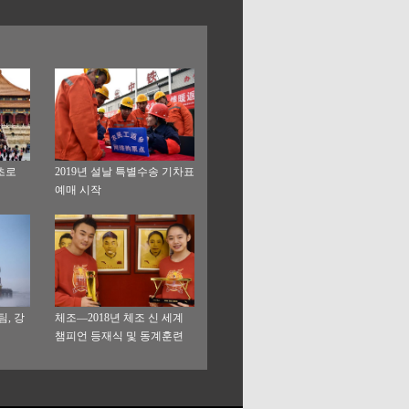
초로
2019년 설날 특별수송 기차표
예매 시작
, 강
체조—2018년 체조 신 세계
챔피언 등재식 및 동계훈련
궐기대회 베이징서 개최