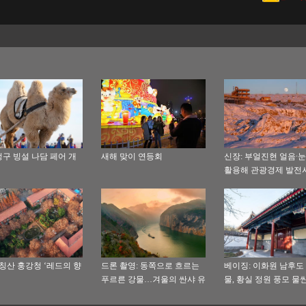
구 빙설 나담 페어 개
새해 맞이 연등회
신장: 부얼진현 얼음∙눈
활용해 관광경제 발전
 칭산 훙강청 ‘레드의 향
드론 촬영: 동쪽으로 흐르는
베이징: 이화원 남후도
푸르른 강물…겨울의 싼샤 유
물, 황실 정원 풍모 물
난히 아름다워