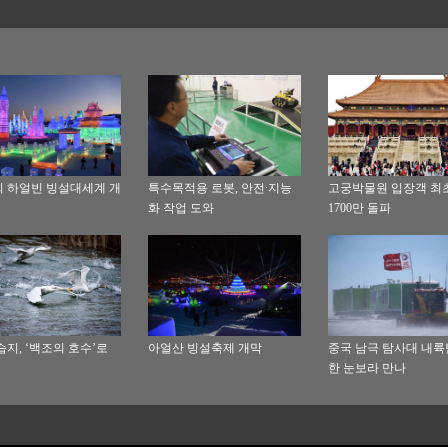
회 하얼빈 빙설대세계 개
특수목적용 로봇, 안전∙지능
고궁박물원 입장객 최
화 작업 도와
1700만 돌파
습지, ‘백조의 호수’로
아얼산 빙설축제 개막
중국 남극 탐사대 내륙팀
한 눈보라 만나