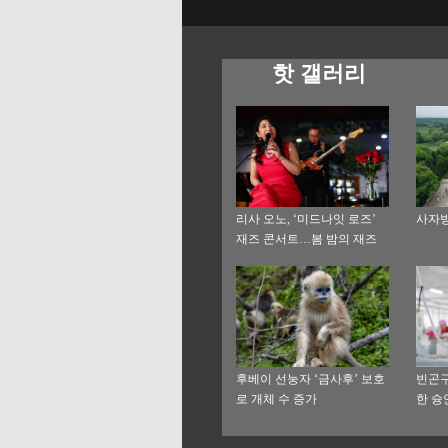
핫 갤러리
리사 오노, ‘미드나잇 로즈’
사자방
재즈 콘서트…봄 밤의 재즈
향연
후베이 선눙자 ‘금사후’ 보호
빈곤구
로 개체 수 증가
한 슝