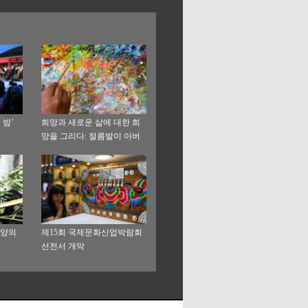
 밤’
희망과 새로운 삶에 대한 희
망을 그리다: 절름발이 아버
지의 빈곤탈출 화폭
양양의
제15회 국제문화산업박람회
선전서 개막