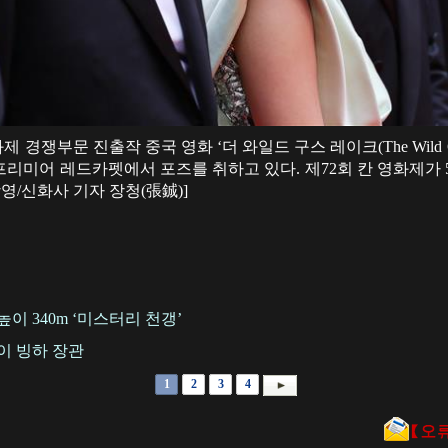
제 경쟁부문 진출작 중국 영화 ‘더 와일드 구스 레이크(The Wild Go
프리미어 레드카펫에서 포즈를 취하고 있다. 제72회 칸 영화제가 
영/신화사 기자 장청(張鋮)]
이 340m ‘미스터리 천갱’
이 빙하 장관
1
2
3
4