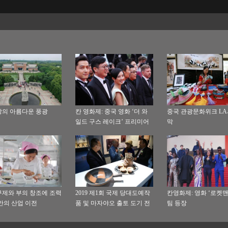
의 아름다운 풍광
칸 영화제: 중국 영화 ‘더 와
중국 관광문화위크 LA
일드 구스 레이크’ 프리미어
막
상영
제와 부의 창조에 조력
2019 제1회 국제 당대도예작
칸영화제: 영화 ‘로켓맨
안의 산업 이전
품 및 마자야오 출토 도기 전
팀 등장
시회 간쑤서 열려