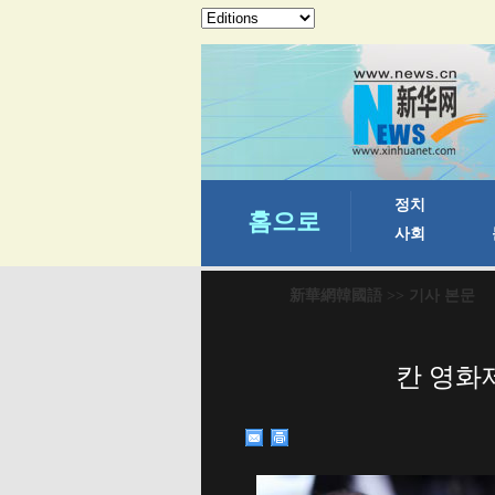
新華網韓國語
>> 기사 본문
칸 영화제