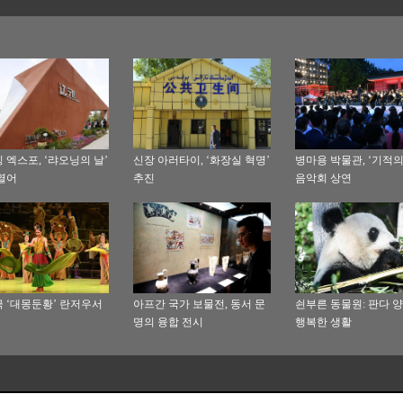
 엑스포, ‘랴오닝의 날’
신장 아러타이, ‘화장실 혁명’
병마용 박물관, ‘기적의
열어
추진
음악회 상연
 ‘대몽둔황’ 란저우서
아프간 국가 보물전, 동서 문
쇤부른 동물원: 판다 
명의 융합 전시
행복한 생활