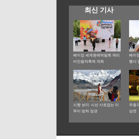
최신 기사
베이징 세계원예박람회 캐리
베이징
비안음악축제 개최
행사 
시짱 보미: 시선 사로잡는 미
무용극
뚜이 빙하 장관
상연