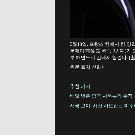
5월18일, 프랑스 칸에서 칸 영화
룬메이(桂綸鎂∙왼쪽 3번째)가 
부 해변도시 칸에서 열린다. [촬
원문 출처:신화사
추천 기사:
베일 벗은 중국 서북부의 수직 높
시짱 보미: 시선 사로잡는 미뚜