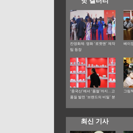
핫 갤러리
칸영화제: 영화 ‘로켓맨’ 제작
베이징
팀 등장
‘중국산’에서 ‘품절’까지…고
그림책
품질 발전 ‘브랜드의 비밀’ 분
석
최신 기사