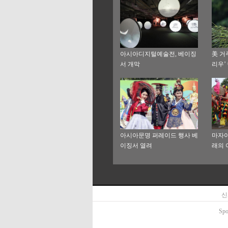
아시아디지털예술전, 베이징
美 거
서 개막
리우’
와
아시아문명 퍼레이드 행사 베
마자야
이징서 열려
래의 