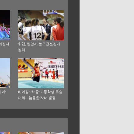
이징서
中朝, 평양서 농구친선경기
펼쳐
타이:
베이징: 초·중·고등학생 무술
대회…늠름한 자태 뿜뿜