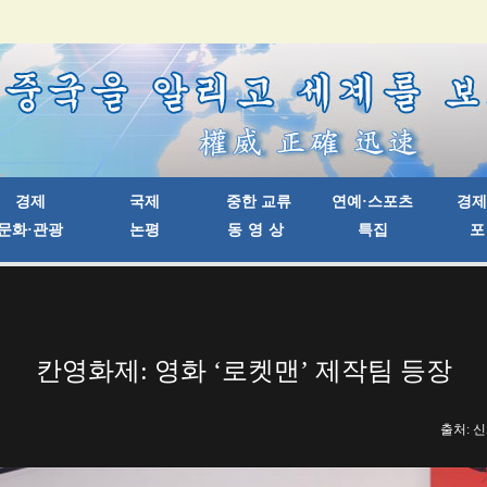
칸영화제: 영화 ‘로켓맨’ 제작팀 등장
출처: 신화