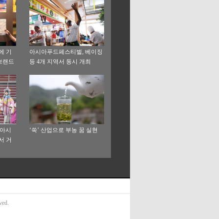
에 기
아시아푸드페스티벌, 베이징
 브랜드
등 4개 지역서 동시 개최
 아시
‘쑥’ 산업으로 부농 꿈 실현
서 거