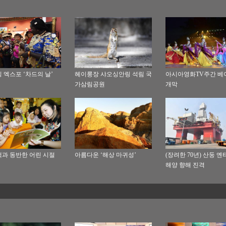
 엑스포 ‘차드의 날’
헤이룽장 샤오싱안링 석림 국
아시아영화TV주간 베
가삼림공원
개막
과 동반한 어린 시절
아름다운 ‘해상 마귀성’
(장려한 70년) 산둥 옌
해양 향해 진격