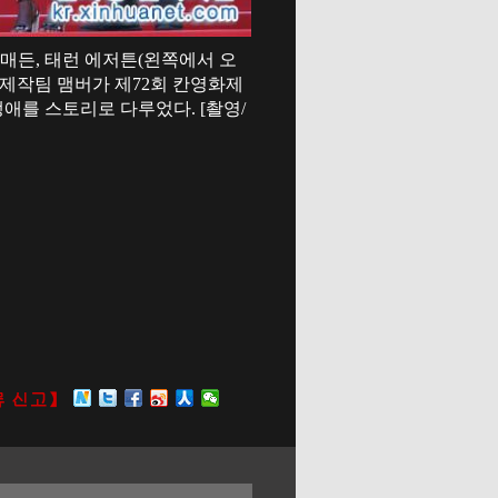
차드 매든, 태런 에저튼(왼쪽에서 오
 제작팀 맴버가 제72회 칸영화제
애를 스토리로 다루었다. [촬영/