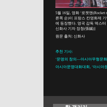
5월 16일, 영화 ‘로켓맨(Roc
른쪽 순)이 프랑스 칸영화제 기
에 등장했다. 영국 감독 덱스터
신화사 기자 장청(張鋮)]
원문 출처: 신화사
추천 기사:
‘문명의 창의—아시아무형문화
아시아문명대화대회, ‘아시아