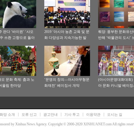
주 판다 ‘바이윈’ ‘샤오
2019 ‘아시아 농촌 교육 및 문
뤄양: 풍부한 문화유산
 中 쓰촨 고향으로 돌아
화 다양성과 지속가능한 발
반해 ‘박물관의 도시’
전’ 학술세미나 베이징서 거
메이킹
행
오 문화 축제: 춤과 노
‘문명의 창의—아시아무형문
(아시아문명대화대회)
어울림 한마당
화재전’ 베이징서 개막
아 문화 카니발 베이징
행