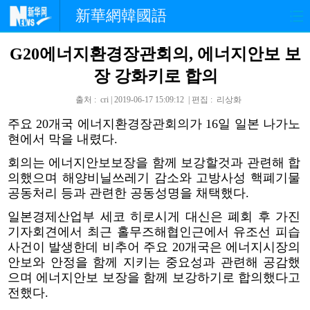
新華網韓國語
G20에너지환경장관회의, 에너지안보 보
홈페이지
최신뉴스
정치
장 강화키로 합의
경제
사회
포토
출처 : cri | 2019-06-17 15:09:12 | 편집 : 리상화
중한교류
핫 TV
문화
주요 20개국 에너지환경장관회의가 16일 일본 나가노
현에서 막을 내렸다.
연예
관광
오피니언
회의는 에너지안보보장을 함께 보강할것과 관련해 합
의했으며 해양비닐쓰레기 감소와 고방사성 핵폐기물
공동처리 등과 관련한 공동성명을 채택했다.
생생 중국어
일본경제산업부 세코 히로시게 대신은 폐회 후 가진
기자회견에서 최근 홀무즈해협인근에서 유조선 피습
사건이 발생한데 비추어 주요 20개국은 에너지시장의
안보와 안정을 함께 지키는 중요성과 관련해 공감했
으며 에너지안보 보장을 함께 보강하기로 합의했다고
전했다.