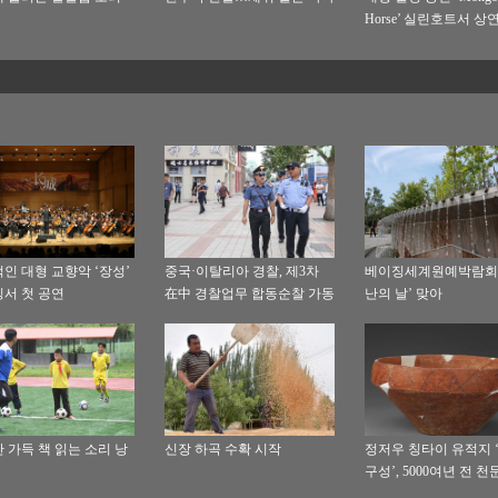
Horse’ 실린호트서 상
인 대형 교향악 ‘장성’
중국·이탈리아 경찰, 제3차
베이징세계원예박람회,
서 첫 공연
在中 경찰업무 합동순찰 가동
난의 날’ 맞아
 가득 책 읽는 소리 낭
신장 하곡 수확 시작
정저우 칭타이 유적지 
구성’, 5000여년 전 천
지로 확인