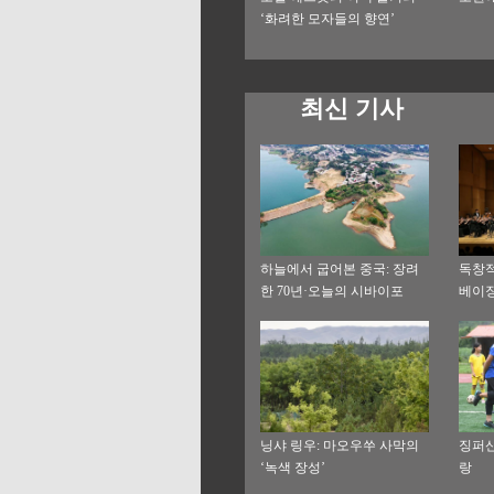
‘화려한 모자들의 향연’
최신 기사
하늘에서 굽어본 중국: 장려
독창적
한 70년·오늘의 시바이포
베이징
닝샤 링우: 마오우쑤 사막의
징퍼산
‘녹색 장성’
랑