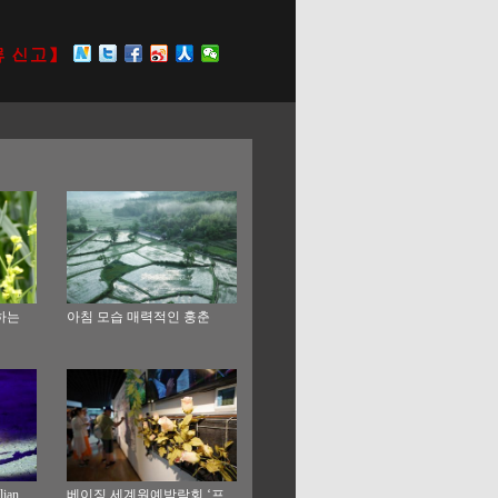
하는
아침 모습 매력적인 훙춘
ian
베이징 세계원예박람회 ‘프