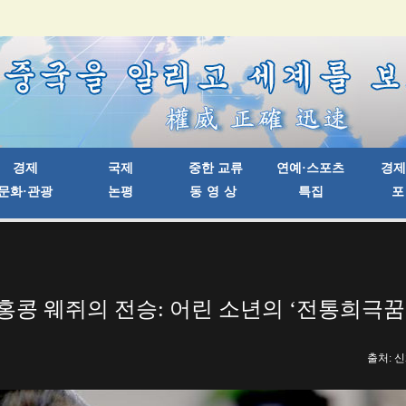
홍콩 웨쥐의 전승: 어린 소년의 ‘전통희극꿈
출처: 신화