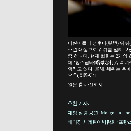
어린이들이 성후이(聲輝) 웨쥐(
소년 대상으로 웨쥐를 널리 보
중 하나다. 현재 협회는 2개의
에 ‘창주염타(唱做念打)’, 즉 
행하고 있다. 올해, 웨쥐는 유네
오추(吴曉初)]
원문 출처:신화사
추천 기사:
대형 실경 공연 ‘Mongolian H
베이징 세계원예박람회 ‘프랑스