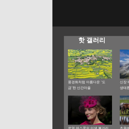
핫 갤러리
풍경화처럼 아름다운 ‘도
신장 
금’한 산간마을
생태환
장’
로열 애스콧의 이색 볼거리
초원에