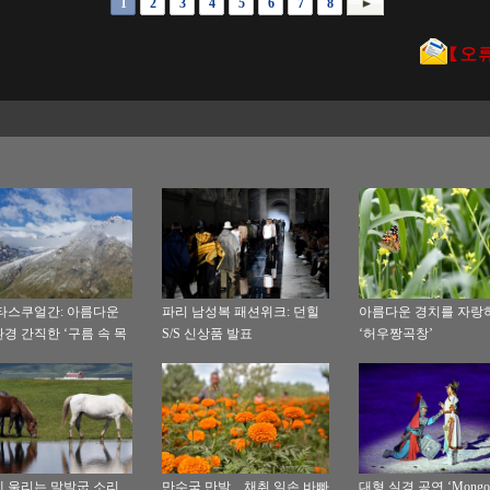
1
2
3
4
5
6
7
8
타스쿠얼간: 아름다운
파리 남성복 패션위크: 던힐
아름다운 경치를 자랑
경 간직한 ‘구름 속 목
S/S 신상품 발표
‘허우짱곡창’
 울리는 말발굽 소리
만수국 만발…채취 일손 바빠
대형 실경 공연 ‘Mongol