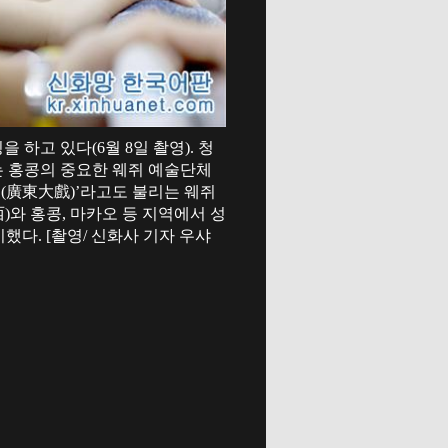
하고 있다(6월 8일 촬영). 청
는 홍콩의 중요한 웨쥐 예술단체
시(廣東大戲)’라고도 불리는 웨쥐
西)와 홍콩, 마카오 등 지역에서 성
했다. [촬영/ 신화사 기자 우샤