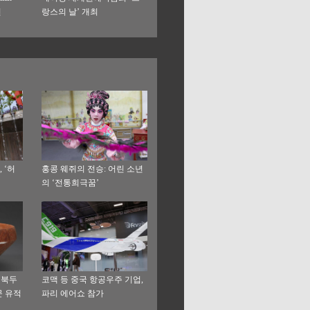
연
랑스의 날’ 개최
 ‘허
홍콩 웨쥐의 전승: 어린 소년
의 ‘전통희극꿈’
‘북두
코맥 등 중국 항공우주 기업,
문 유적
파리 에어쇼 참가