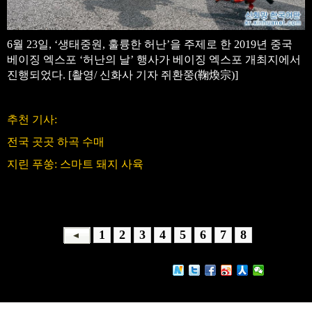
6월 23일, ‘생태중원, 훌륭한 허난’을 주제로 한 2019년 중국
베이징 엑스포 ‘허난의 날’ 행사가 베이징 엑스포 개최지에서
진행되었다. [촬영/ 신화사 기자 쥐환쭝(鞠煥宗)]
추천 기사:
전국 곳곳 하곡 수매
지린 푸쑹: 스마트 돼지 사육
1
2
3
4
5
6
7
8