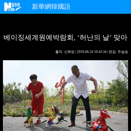
新華網韓國語
홈페이지
최신뉴스
정치
베이징세계원예박람회, ‘허난의 날’ 맞아
경제
사회
포토
중한교류
핫 TV
문화
출처: 신화망 | 2019-06-24 10:43:34 | 편집: 주설송
연예
관광
오피니언
생생 중국어