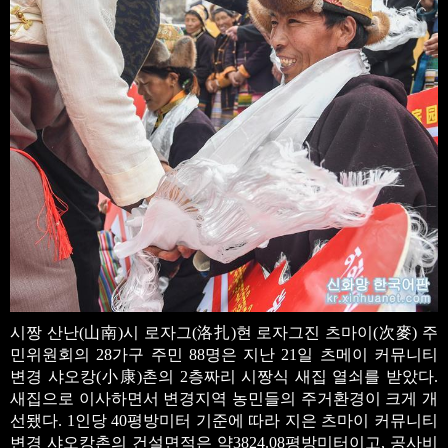
시짱 산난(山南)시 로자그(洛扎)현 로자그진 츠마이(次麥) 주
민위원회의 28가구 주민 88명은 지난 21일 츠메이 커뮤니티
변경 샤오캉(小康)촌의 2층짜리 시짱식 새집 열쇠를 받았다.
새집으로 이사하면서 변경지역 농민들의 주거환경이 크게 개
선됐다. 1인당 40평방미터 기준에 따라 지은 츠마이 커뮤니티
변경 샤오캉촌의 건설면적은 약3824.08평방미터이고, 공사비