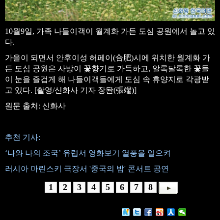
10월9일, 가족 나들이객이 월계화 가든 도심 공원에서 놀고 있
다.
가을이 되면서 안후이성 허페이(合肥)시에 위치한 월계화 가
든 도심 공원은 사방이 꽃향기로 가득하고, 알록달록한 꽃들
이 눈을 즐겁게 해 나들이객들에게 도심 속 휴양지로 각광받
고 있다. [촬영/신화사 기자 장돤(張端)]
원문 출처: 신화사
추천 기사:
‘나와 나의 조국’ 유럽서 영화보기 열풍을 일으켜
러시아 마린스키 극장서 '중국의 밤' 콘서트 공연
1
2
3
4
5
6
7
8