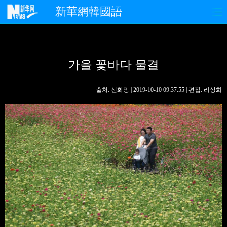
新華網韓國語
홈페이지
최신뉴스
정치
가을 꽃바다 물결
경제
사회
포토
중한교류
핫 TV
문화
출처: 신화망 | 2019-10-10 09:37:55 | 편집: 리상화
연예
관광
오피니언
생생 중국어