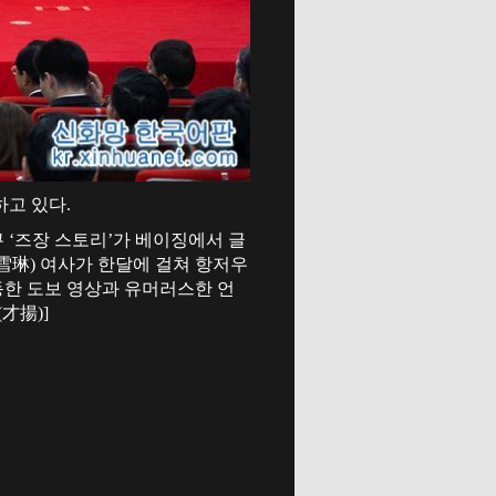
하고 있다.
‘즈장 스토리’가 베이징에서 글
雪琳) 여사가 한달에 걸쳐 항저우
동한 도보 영상과 유머러스한 언
才揚)]