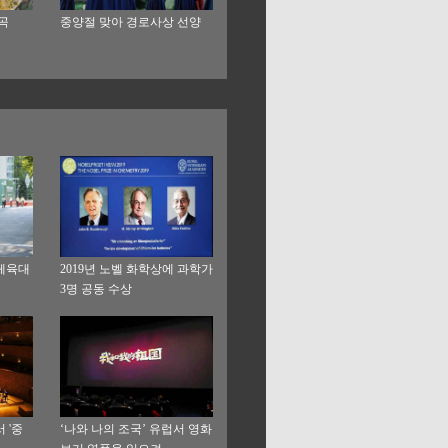
곡
중양절 맞아 경로사상 선양
체육대
2019년 노벨 화학상에 과학가
3명 공동 수상
 '중
‘나와 나의 조국’ 유럽서 영화