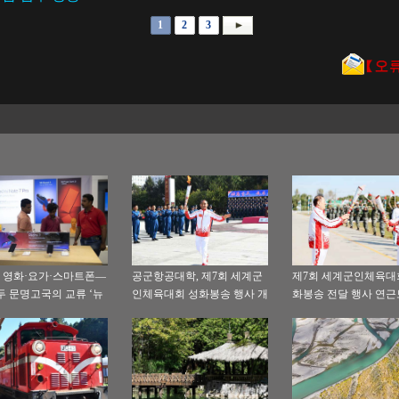
1
2
3
] 영화·요가·스마트폰—
공군항공대학, 제7회 세계군
제7회 세계군인체육대
두 문명고국의 교류 ‘뉴
인체육대회 성화봉송 행사 개
화봉송 전달 행사 연
’
최
대 모 여단에서 개최