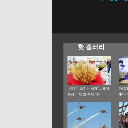
핫 갤러리
‘벼향기 풍기는 세계’…헤이
[특집
룽장 국제 쌀 축제 개막
中印 
스토리