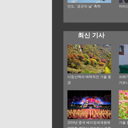
인도, ‘공군의 날’ 축하
아리산
최신 기사
다칭산맥의 매력적인 가을 풍
쓰레기
경
가보
2019년 중국 베이징세계원예
가을 