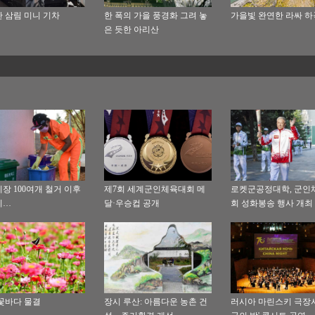
 삼림 미니 기차
한 폭의 가을 풍경화 그려 놓
가을빛 완연한 라싸 하
은 듯한 아리산
장 100여개 철거 이후
제7회 세계군인체육대회 메
로켓군공정대학, 군인
니…
달·우승컵 공개
회 성화봉송 행사 개최
꽃바다 물결
장시 루산: 아름다운 농촌 건
러시아 마린스키 극장서