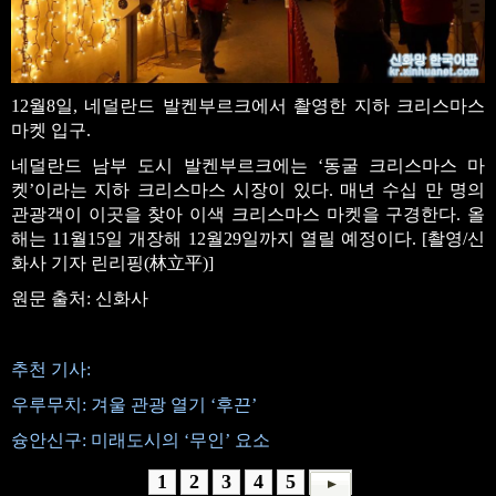
12월8일, 네덜란드 발켄부르크에서 촬영한 지하 크리스마스
마켓 입구.
네덜란드 남부 도시 발켄부르크에는 ‘동굴 크리스마스 마
켓’이라는 지하 크리스마스 시장이 있다. 매년 수십 만 명의
관광객이 이곳을 찾아 이색 크리스마스 마켓을 구경한다. 올
해는 11월15일 개장해 12월29일까지 열릴 예정이다. [촬영/신
화사 기자 린리핑(林立平)]
원문 출처: 신화사
추천 기사:
우루무치: 겨울 관광 열기 ‘후끈’
슝안신구: 미래도시의 ‘무인’ 요소
1
2
3
4
5