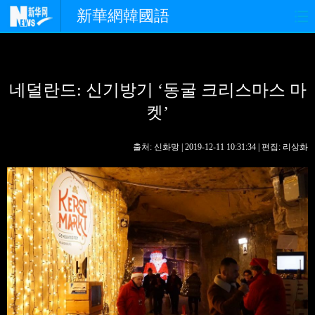
新華網韓國語
홈페이지
최신뉴스
정치
네덜란드: 신기방기 ‘동굴 크리스마스 마
경제
사회
포토
켓’
중한교류
핫 TV
문화
출처: 신화망 | 2019-12-11 10:31:34 | 편집: 리상화
연예
관광
오피니언
생생 중국어