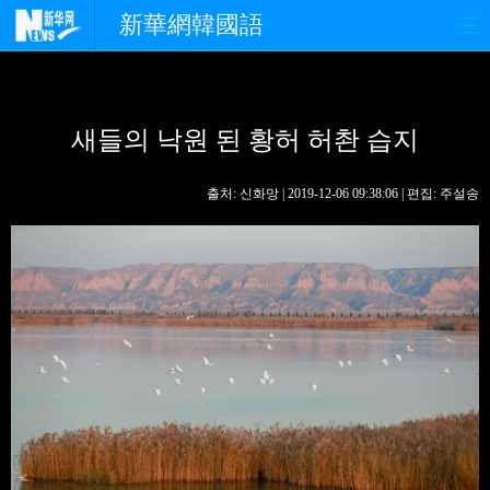
新華網韓國語
홈페이지
최신뉴스
정치
새들의 낙원 된 황허 허촨 습지
경제
사회
포토
중한교류
핫 TV
문화
출처: 신화망 | 2019-12-06 09:38:06 | 편집: 주설송
연예
관광
오피니언
생생 중국어