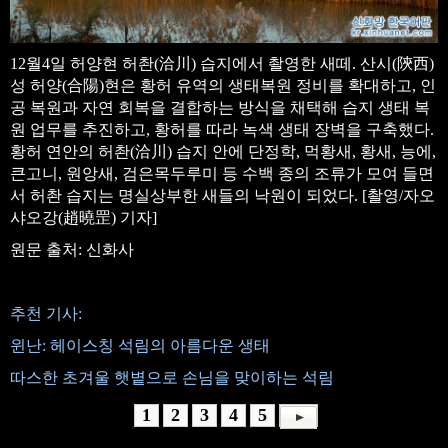
12월4일 허양현 허촨(洽川) 습지에서 촬영한 새떼. 산시(陝西)
성 허양(合陽)현은 황허 유역의 생태복원 정비를 확대하고, 인
공 복원과 자연 회복을 결합하는 방식을 채택해 습지 생태 복
원 업무를 추진하고, 황허를 따라 녹색 생태 장벽을 구축했다.
황허 연안의 허촨(洽川) 습지 안에 단정학, 먹황새, 황새, 능에,
큰고니, 원앙새, 검은목두루미 등 수백 종의 조류가 모여 들면
서 허촨 습지는 명실상부한 새들의 낙원이 되었다. [촬영/자오
샤오강(趙曉罡) 기자]
원문 출처: 신화사
추천 기사:
윈난: 헤이스칭 석림의 아름다운 생태
따스한 초겨울 햇볕으로 손님을 맞이하는 석림
1
2
3
4
5