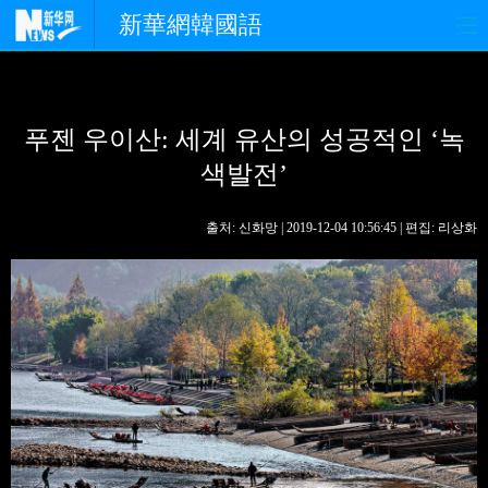
新華網韓國語
홈페이지
최신뉴스
정치
푸젠 우이산: 세계 유산의 성공적인 ‘녹
경제
사회
포토
색발전’
중한교류
핫 TV
문화
출처: 신화망 | 2019-12-04 10:56:45 | 편집: 리상화
연예
관광
오피니언
생생 중국어