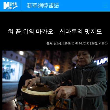
新華網韓國語
홈페이지
최신뉴스
정치
혀 끝 위의 마카오—신마루의 맛지도
경제
사회
포토
중한교류
핫 TV
문화
출처: 신화망 | 2019-12-08 08:42:56 | 편집: 박금화
연예
관광
오피니언
생생 중국어