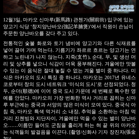
12월3일, 마카오 신마루(新馬路) 관첸가(關前街) 입구에 있는
양고기 식당 ‘창지양난바오(強記羊腩煲)’에서 직원이 손님이
주문한 양난바오를 갖다 주고 있다.
전통적인 숯불 화로와 토기 냄비에 양고기와 다른 식재료를
넣어 끓여 가며 먹는다. 기름기가 좌르르 흐르는 양고기는 연
하고 노린내가 나지 않는다. 지죽(支竹), 순대, 무, 및 생선 머
리 및 상추를 넣으니 식감이 더욱 풍부해진다. 겨울에만 맛볼
수 있는 이 음식은 절대 놓칠 수 없는 겨울 별미 중 하나다. 미
식은 마카오의 도시 특징 중 하나다. 마카오는 2017년 유네스
코로부터 창의 도시 네트워크 ‘미식의 도시’로 선정되었다. 청
두, 순더(順德)에 이어 중국 도시 가운데 세 번째로 특수한 영
예를 안았다. 마카오의 가장 번화한 역사 거리로 꼽히는 신마
루 부근에는 중국과 서양의 많은 미식이 모여 있다. 중국식 아
침 죽, 마카오 특색 먹거리 소 내장, 추억을 소환하는 아침 먹
거리 진첸빙와 지단자이, 겨울에만 먹을 수 있는 별미 양난바
오……이름만 들어도 군침을 흘리게 하는 혀 끝 위의 마카오
는 식객들의 발걸음을 이끈다. [촬영/신화사 기자 장진자(張金
加)]