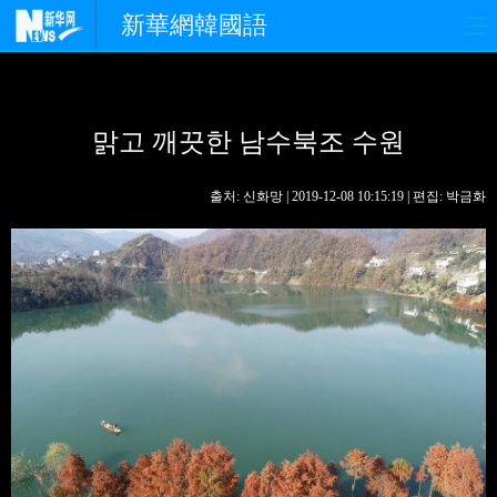
新華網韓國語
홈페이지
최신뉴스
정치
맑고 깨끗한 남수북조 수원
경제
사회
포토
중한교류
핫 TV
문화
출처: 신화망 | 2019-12-08 10:15:19 | 편집: 박금화
연예
관광
오피니언
생생 중국어