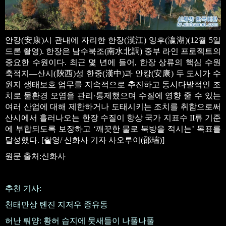
안캉(安康)시 관내에 자리한 한장(漢江) 잉후(瀛湖)(12월 5일
드론 촬영). 한장은 남수북조(南水北調) 중부 라인 프로젝트의
중요한 수원이다. 최근 몇 년에 들어, 한장 상류의 핵심 수원
축적지—산시(陝西)성 한중(漢中)과 안캉(安康) 두 도시가 수
원지 생태보호 업무를 지속적으로 추진하고 동시다발적인 조
치로 물환경 오염을 관리·통제했으며 수질에 영향 줄 수 있는
여러 산업에 대해 제한하거나 도태시키는 조치를 취함으로써
산시에서 흘러나오는 한장 수질이 항상 국가 지표수 II류 기준
에 부합되도록 보장하고 ‘깨끗한 물로 북방을 적시는’ 목표를
달성했다. [촬영/ 신화사 기자 사오루이(邵瑞)]
원문 출처:신화사
추천 기사:
천태만상 톈진 지저우 종유동
허난 뤄양: 황허 습지에 뭇새들이 나풀나풀