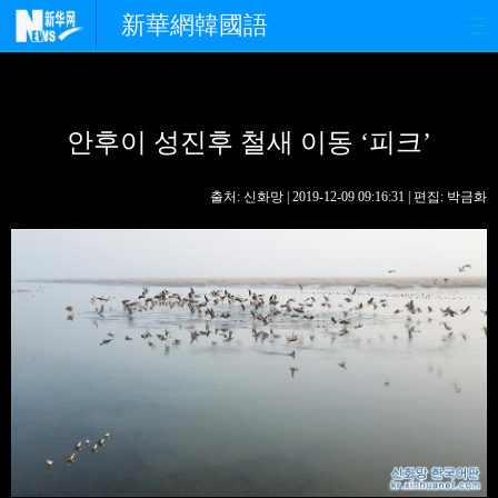
新華網韓國語
홈페이지
최신뉴스
정치
안후이 성진후 철새 이동 ‘피크’
경제
사회
포토
중한교류
핫 TV
문화
출처: 신화망 | 2019-12-09 09:16:31 | 편집: 박금화
연예
관광
오피니언
생생 중국어