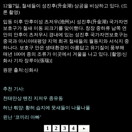
12월7일, 철새들이 성진후(升金湖) 상공을 비상하고 있다. (드
론 촬영)
입동 이후 안후이성 츠저우(池州)시 성진후(升金湖) 국가자연
보호구가 철새 이동 피크기를 맞이했다. 창장 중하류 남쪽 연
안의 안후이 츠저우시 경내에 있는 성진후 국가자연보호구는
중국과 아시아태평양 지역 희귀 철새들의 월동지와 서식지 중
하나다. 보호구 안은 생태환경이 아름답고 유기질이 풍부해
매년 100여 종의 조류가 이곳에서 겨울을 나고 있다. [촬영/신
화사 기자 장루이(張瑞)]
원문 출처:신화사
추천 기사:
천태만상 톈진 지저우 종유동
허난 뤄양: 황허 습지에 뭇새들이 나풀나풀
윈난 ‘코끼리 아빠’
1
2
3
4