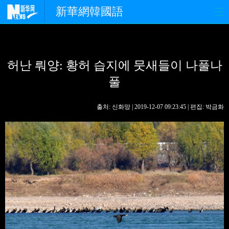
新華網韓國語
홈페이지
최신뉴스
정치
허난 뤄양: 황허 습지에 뭇새들이 나풀나
경제
사회
포토
풀
중한교류
핫 TV
문화
출처: 신화망 | 2019-12-07 09:23:45 | 편집: 박금화
연예
관광
오피니언
생생 중국어