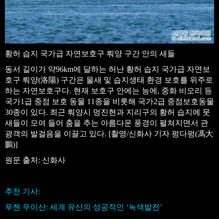
황허 습지 국가급 자연보호구 뤄양 구간 안의 새들
동서 길이가 약96km에 달하는 허난 황허 습지 국가급 자연보
호구 뤄양(洛陽) 구간은 물새 및 습지생태 환경 보호를 위주로
하는 자연보호구다. 현재 보호구 안에는 능에, 중화 비오리 등
국가1급 중점 보호 동물 11종을 비롯해 국가2급 중점보호동물
30종이 있다. 최근 뤄양시 멍진현과 지리구의 황허 습지에 뭇
새들이 모여 들어 춤을 추는 아름다운 풍경이 펼쳐지면서 관
광객의 발걸음을 이끌고 있다. [촬영/신화사 기자 펑다펑(馮大
鵬)]
원문 출처: 신화사
추천 기사:
푸젠 우이산: 세계 유산의 성공적인 ‘녹색발전’