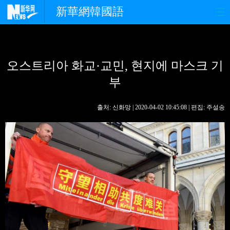
新華網韓國語
홈페이지
최신뉴스
정치
오스트리아 화교·교민, 현지에 마스크 기
경제
사회
포토
부
중한교류
핫 TV
문화
출처: 신화망 | 2020-04-02 10:45:08 | 편집: 주설송
연예
관광
오피니언
생생 중국어