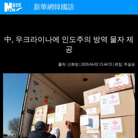
新華網韓國語
홈페이지
최신뉴스
정치
中, 우크라이나에 인도주의 방역 물자 제
경제
사회
포토
공
중한교류
핫 TV
문화
출처: 신화망 | 2020-04-02 15:44:55 | 편집: 주설송
연예
관광
오피니언
생생 중국어