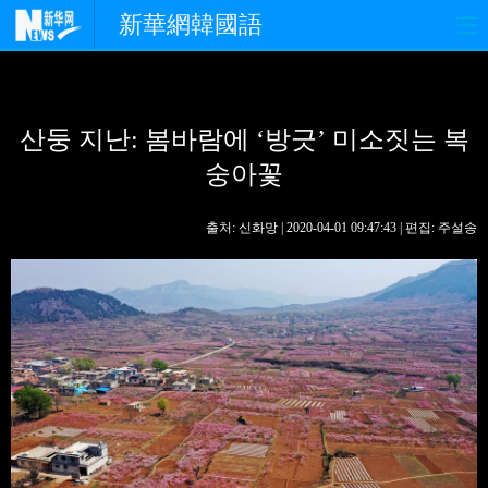
新華網韓國語
홈페이지
최신뉴스
정치
산둥 지난: 봄바람에 ‘방긋’ 미소짓는 복
경제
사회
포토
숭아꽃
중한교류
핫 TV
문화
출처: 신화망 | 2020-04-01 09:47:43 | 편집: 주설송
연예
관광
오피니언
생생 중국어