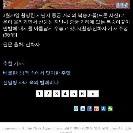
3월30일 촬영한 지난시 중궁 거리의 복숭아꽃(드론 사진) 기
온이 올라가면서 산둥성 지난시 중궁 거리에 있는 복숭아꽃이
만발해 대지를 아름답게 수놓고 있다.[촬영/신화사 기자 주정
(朱崢)]
원문 출처: 신화사
추천 기사:
베를린: 방역 속에서 맞이한 주말
전염병 사태 속의 발레리나
1
2
3
4
5
6