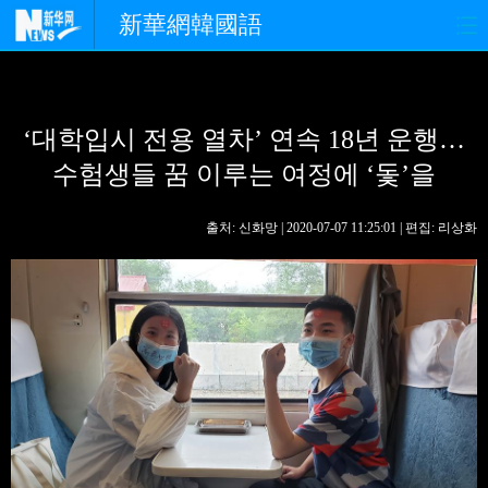
新華網韓國語
홈페이지
최신뉴스
정치
‘대학입시 전용 열차’ 연속 18년 운행…
경제
사회
포토
수험생들 꿈 이루는 여정에 ‘돛’을
중한교류
핫 TV
문화
출처: 신화망 | 2020-07-07 11:25:01 | 편집: 리상화
연예
관광
오피니언
생생 중국어