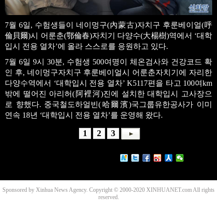
7월 6일, 수험생들이 네이멍구(內蒙古)자치구 후룬베이얼(呼
倫貝爾)시 어룬춘(鄂倫春)자치기 다양수(大楊樹)역에서 ‘대학
입시 전용 열차’에 올라 스스로를 응원하고 있다.
7월 6일 9시 30분, 수험생 500여명이 체온검사와 건강코드 확
인 후, 네이멍구자치구 후룬베이얼시 어룬춘자치기에 자리한
다양수역에서 ‘대학입시 전용 열차’ K5117편을 타고 100여km
밖에 떨어진 아리허(阿裡河)진에 설치한 대학입시 고사장으
로 향했다. 중국철도하얼빈(哈爾濱)국그룹유한공사가 이미
연속 18년 ‘대학입시 전용 열차’를 운영해 왔다.
1
2
3