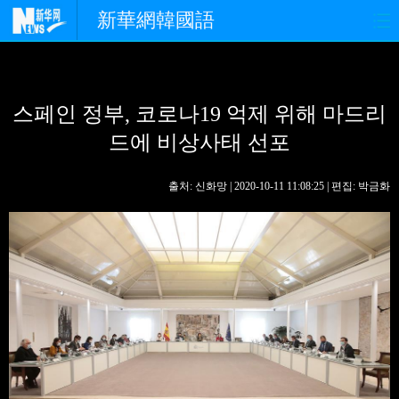
新華網韓國語
홈페이지
최신뉴스
정치
스페인 정부, 코로나19 억제 위해 마드리
경제
사회
포토
드에 비상사태 선포
중한교류
핫 TV
문화
출처: 신화망 | 2020-10-11 11:08:25 | 편집: 박금화
연예
관광
오피니언
생생 중국어