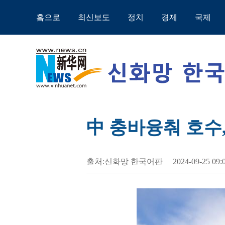
홈으로
최신보도
정치
경제
국제
中 충바융춰 호수
출처:신화망 한국어판
2024-09-25 09: