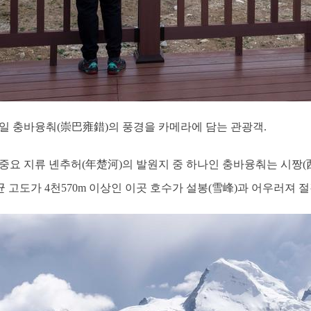
 23일 충바융춰(崇巴雍錯)의 풍경을 카메라에 담는 관광객.
중요 지류 녠추허(年楚河)의 발원지 중 하나인 충바융춰는 시짱(
균 고도가 4천570m 이상인 이곳 호수가 설봉(雪峰)과 어우러져 절경을