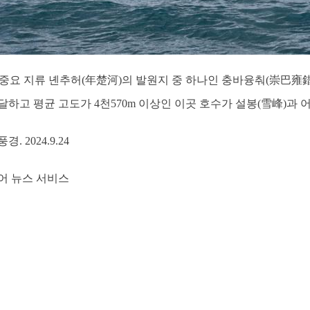
중요 지류 녠추허(年楚河)의 발원지 중 하나인 충바융춰(崇巴雍錯
에 달하고 평균 고도가 4천570m 이상인 이곳 호수가 설봉(雪峰)과
 2024.9.24
어 뉴스 서비스