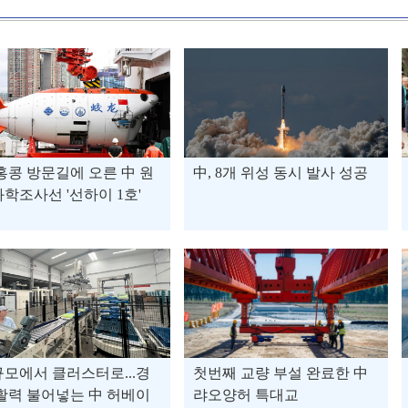
홍콩 방문길에 오른 中 원
中, 8개 위성 동시 발사 성공
학조사선 '선하이 1호'
모에서 클러스터로...경
첫번째 교량 부설 완료한 中
활력 불어넣는 中 허베이
랴오양허 특대교