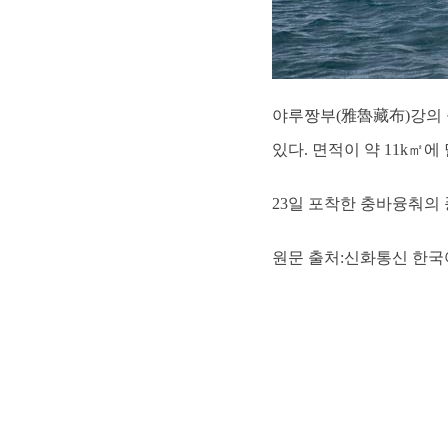
야루짱부(雅魯藏布)강의 
있다. 면적이 약 11k㎡
23일 포착한 충바융춰의 풍경.
원문 출처:신화통신 한국