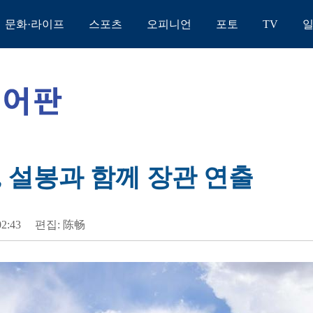
문화·라이프
스포츠
오피니언
포토
TV
, 설봉과 함께 장관 연출
02:43
편집: 陈畅