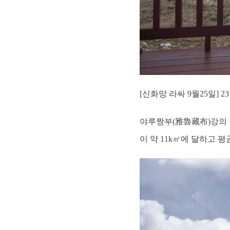
[신화망 라싸 9월25일]
야루짱부(雅魯藏布)강의 
이 약 11k㎡에 달하고 평