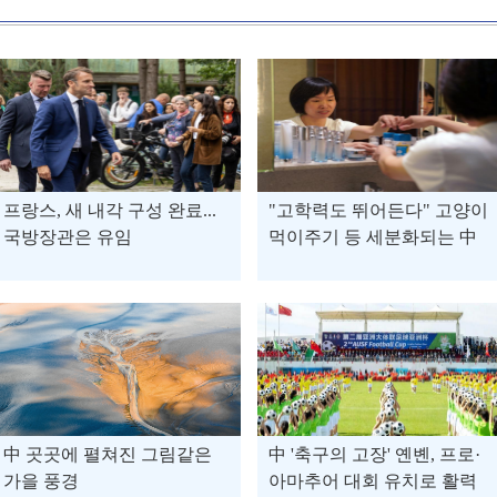
프랑스, 새 내각 구성 완료...
"고학력도 뛰어든다" 고양이
국방장관은 유임
먹이주기 등 세분화되는 中
가사서비스
中 곳곳에 펼쳐진 그림같은
中 '축구의 고장' 옌볜, 프로·
가을 풍경
아마추어 대회 유치로 활력