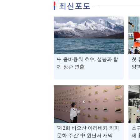
中 충바융춰 호수, 설봉과 함
첫 
께 장관 연출
양과
'제2회 바오산 아라비카 커피
소규
문화 주간' 中 윈난서 개막
제 