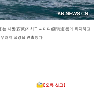
)는 시짱(西藏)자치구 싸마다(薩瑪達)향에 위치하고
 어우러져 절경을 연출했다.