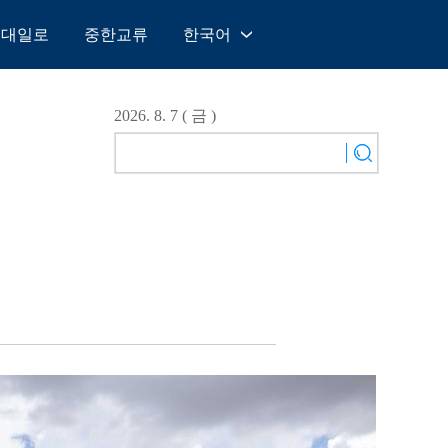
일대일로
중한교류
한국어
中文
English
2026. 8. 7 ( 금 )
Español
Français
Русский
عربى
日本語
한국어
Deutsch
Português