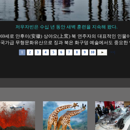
저우자빈은 수십 년 동안 새벽 훈련을 지속해 왔다.
69세로 안후이(安徽) 상야오(上窯) 북 연주자의 대표적인 인물이
 국가급 무형문화유산으로 징과 북은 화구덩 예술에서도 중요한 역할
1
2
3
4
5
6
7
8
9
10
>>|