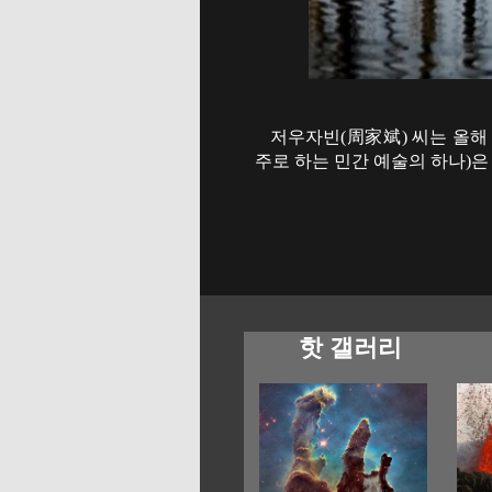
저우자빈(周家斌) 씨는 올해 
주로 하는 민간 예술의 하나)은
핫 갤러리