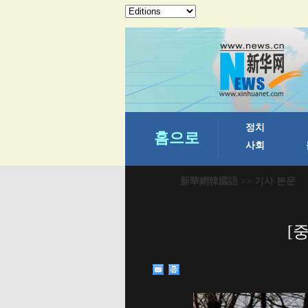
新華網韓國語
>> 기사 본문
[