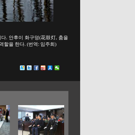
다. 안후이 화구덩(花鼓灯, 춤을
을 한다. (번역: 임주희)