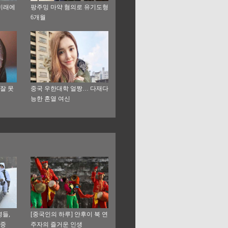
 미래에
팡주밍 마약 혐의로 유기도형
6개월
잘 못
중국 우한대학 얼짱… 다재다
능한 혼열 여신
병들,
[중국인의 하루] 안후이 북 연
 중
주자의 즐거운 인생