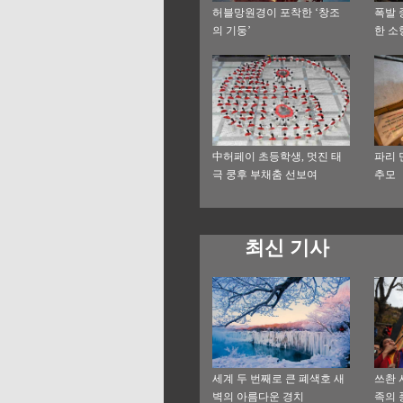
허블망원경이 포착한 ‘창조
폭발 
의 기둥’
한 소
中허페이 초등학생, 멋진 태
파리 
극 쿵후 부채춤 선보여
추모
최신 기사
세계 두 번째로 큰 폐색호 새
쓰촨 
벽의 아름다운 경치
족의 