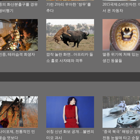
중의 화산분출구를 경유
기린 2마리 우아한 ‘쌍무’를
2015국제소비전자전:
형비행기
추다
서 온 자동차
민중, 테러습격 희생자
깜작 놀란 화면...아프리카 들
멸종 위기에 처해 있는 
소 홀로 사자떼와 격투
생긴 동물들
사이포제, 전통적인 민
쉬칭 신년 화보 공개…불변의
‘중국 북극’ 해방군 장
풍습 엿보다
미모 과시
전동 눈썰매 타고 순찰