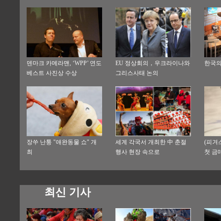
덴마크 카메라맨, ‘WPP’ 연도
EU 정상회의，우크라이나와
한국의
베스트 사진상 수상
그리스사태 논의
장쑤 난퉁 "애완동물 쇼" 개
세계 각국서 개최한 中 춘절
(피겨
최
행사 현장 속으로
첫 금
최신 기사