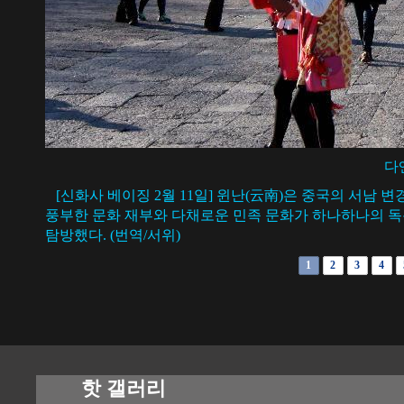
다
[신화사 베이징 2월 11일] 윈난(云南)은 중국의 서남 
풍부한 문화 재부와 다채로운 민족 문화가 하나하나의 독특
탐방했다. (번역/서위)
1
2
3
4
핫 갤러리