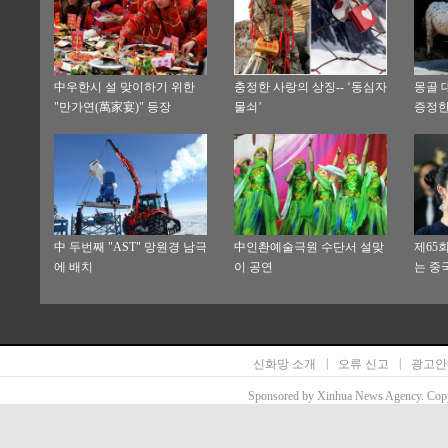
中우한시 설 맞이하기 위한
충정한 사랑의 상징-- ‘동심자
몽골 
"만가연(萬家宴)" 등장
물쇠’
증정한
中 두번째 "AST" 망원경 남극
中인촨예술극원 수단서 설맞
제65
에 배치
이 공연
는 중