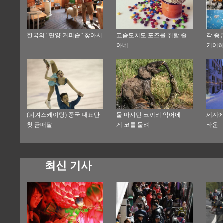
한국의 “면양 커피숍” 찾아서
고슴도치도 포즈를 취할 줄
각 종류
아네
기이하
(피겨스케이팅) 중국 대표단
물 마시던 코끼리 악어에
세계에
첫 금매달
게 코를 물려
타운
최신 기사