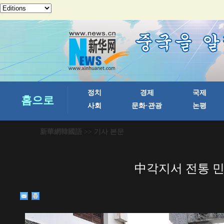
新華網韓國語
>> 기사 본문
中각지서 전통 민