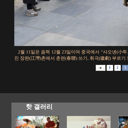
2월 11일은 음력 12월 23일이며 중국에서 “샤오녠(小年
진 장완(江灣)촌에서 춘련(春聯) 쓰기, 휘극(徽劇) 부르기
1
2
3
핫 갤러리