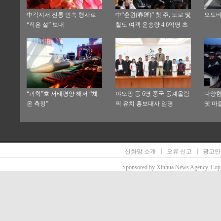
中각지서 전통 민속 행사로
中“춘윈(春運)” 첫 주, 도로 및
오토바
“작은 설” 보내
철도 여객 운송량 4.6억명 초
과
“과학”호 서태평양 해저 “체
야오밍 등 6명 중국 동계올림
다양한
온 측정”
픽 유치 홍보대사 임명
옛 마