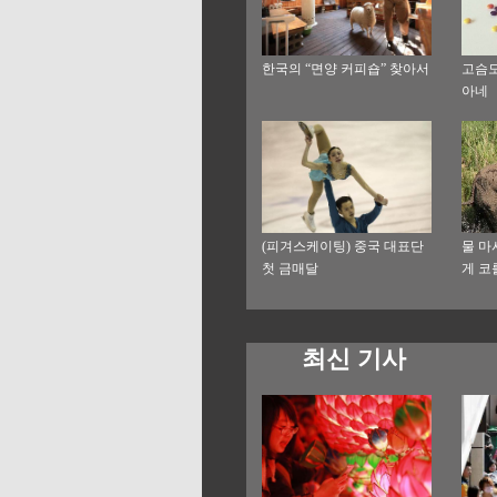
한국의 “면양 커피숍” 찾아서
고슴도
아네
(피겨스케이팅) 중국 대표단
물 마
첫 금매달
게 코
최신 기사