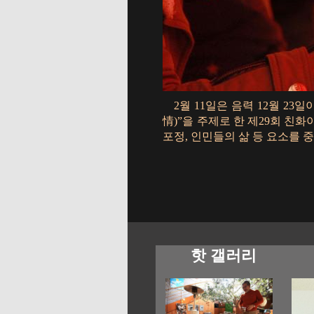
2월 11일은 음력 12월 23
情)”을 주제로 한 제29회 친
포정, 인민들의 삶 등 요소를 중
핫 갤러리