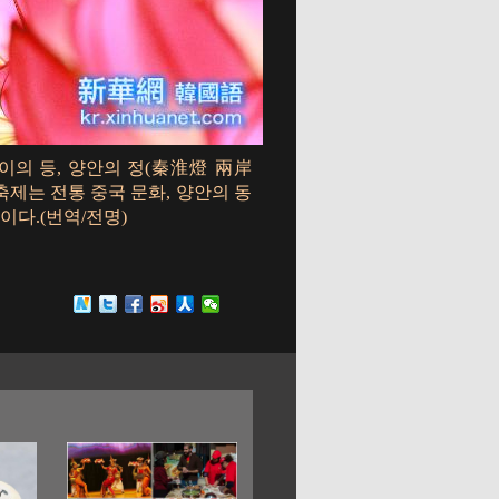
화이의 등, 양안의 정(秦淮燈 兩岸
축제는 전통 중국 문화, 양안의 동
이다.(번역/전명)