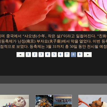
일이며 중국에서 “샤오녠(小年, 작은 설)”이라고 일컬어진다. “친
화이등축제가 난징(南京) 부자묘(夫子廟)에서 막을 열었다. 이번 등
점적으로 보였다. 등축제는 3월 31까지 총 50일 동안 전시될 예정
1
2
3
4
5
6
7
8
9