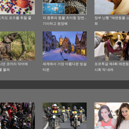
치도 포즈를 취할 줄
각 종류의 동물 大이동 장면...
장쑤 난퉁 "애완동물 쇼
기이하고 웅장해
최
시던 코끼리 악어에
세계에서 가장 아름다운 빙설
포르투갈 제4회 애완
를 물려
타운
시회 막 내려