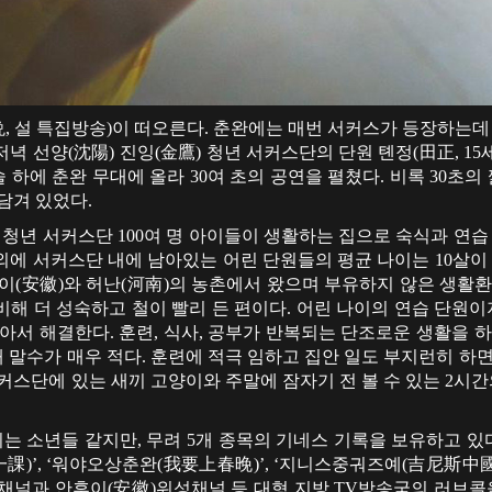
晩, 설 특집방송)이 떠오른다. 춘완에는 매번 서커스가 등장하는
8일 저녁 선양(沈陽) 진잉(金鷹) 청년 서커스단의 단원 톈정(田正, 1
솔 하에 춘완 무대에 올라 30여 초의 공연을 펼쳤다. 비록 30초
담겨 있었다.
 청년 서커스단 100여 명 아이들이 생활하는 집으로 숙식과 연습
에 서커스단 내에 남아있는 어린 단원들의 평균 나이는 10살이 
후이(安徽)와 허난(河南)의 농촌에서 왔으며 부유하지 않은 생활
비해 더 성숙하고 철이 빨리 든 편이다. 어린 나이의 연습 단원이
알아서 해결한다. 훈련, 식사, 공부가 반복되는 단조로운 생활을 
 말수가 매우 적다. 훈련에 적극 임하고 집안 일도 부지런히 하
커스단에 있는 새끼 고양이와 주말에 잠자기 전 볼 수 있는 2시
 소년들 같지만, 무려 5개 종목의 기네스 기록을 보유하고 있
一課)’, ‘워야오상춘완(我要上春晚)’, ‘지니스중궈즈예(吉尼斯中
채널과 안후이(安徽)위성채널 등 대형 지방 TV방송국의 러브콜