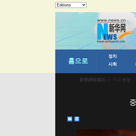
新華網韓國語
>> 기사 본문
중