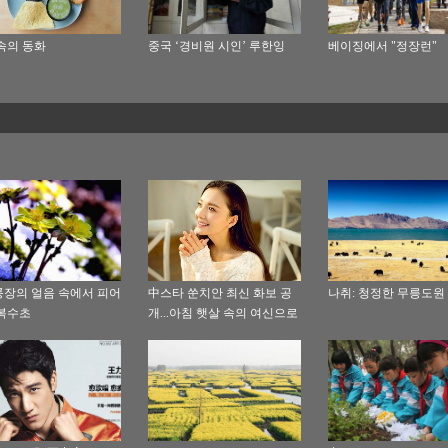
속의 동화
중국 ‘경비원 시인’ 루한잉
베이징에서 "정장런"
장의 얼음 속에서 피어
中스타 쑨치안 최신 화보 공
나취: 청정한 무릉도원
복수초
개...아침 햇살 속의 여신으로