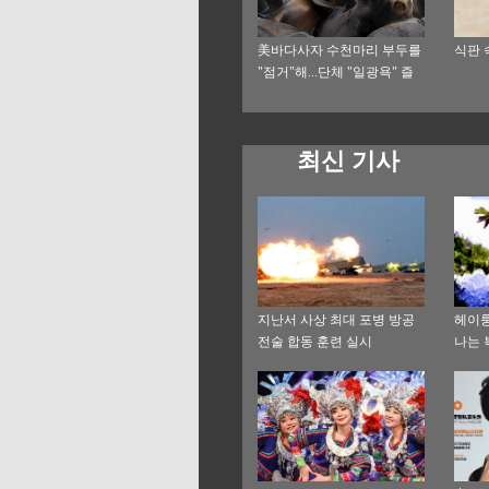
美바다사자 수천마리 부두를
식판 
"점거"해...단체 "일광욕" 즐
겨
최신 기사
지난서 사상 최대 포병 방공
헤이룽
전술 합동 훈련 실시
나는 