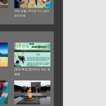
23세 모델, 2015년 미스 남아
프리카로
[청명 특집] 중국에서 쇠는 청
명절