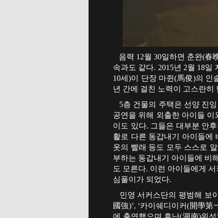
음력 12월 30일하면 춘완(春
속과도 같다. 2015년 2월 1
10세)이 단장 마쥔(馬俊)의 인
년 간에 걸친 노력이 고스란히 
5층 건물의 주택은 선양 진잉
공연을 위해 외출한 아이들 이외
이도 있다. 그들은 대부분 안
활로 다른 동갑내기 아이들에 
옷의 빨래 등도 모두 스스로 
부하는 동갑내기 아이들에 비해
도 모른다. 이런 아이들에게 서
심풀이가 되었다.
민영 서커스단의 평범해 보이는
國強)’, ‘카이쉐디이커(開學第
에 출연했으며 후난(湖南)위성