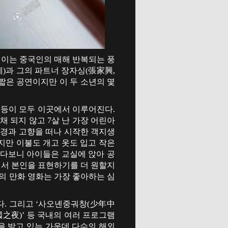
데 이는 중국인의 매해 반복되는 풍
5세)과 그의 파트너 장자싱(張家興,
의 짧은 공연이지만 이 두 소년의 몇
 등이 모두 이곳에서 이루어진다.
채 되지 않고 7살 난 가장 어린아
환경과 고향을 떠나 시작한 객지생
지만 이불도 개고 옷도 입고 작은
하다보니 아이들은 교실에 앉아 공
면서 본인을 표현하기를 더 원할지
간의 만화 영화는 가장 좋아하는 심
다. 그리고 ‘사오녠중궈창(少年中
國之夜)’ 등 국내의 여러 프로그램
을 받고 있는 가운데 다수의 해외