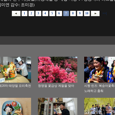
김미연 감수: 조미경)
1
2
3
4
5
6
7
8
9
10
>>|
제20차 태양절 요리축전
청명절 꽃감상 계절을 맞아
시짱 린즈: 복숭아꽃
노래하고 춤춰