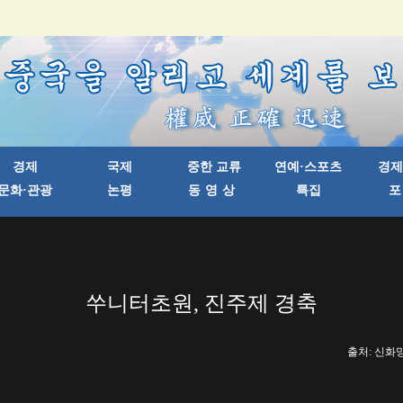
쑤니터초원, 진주제 경축
출처: 신화망 한