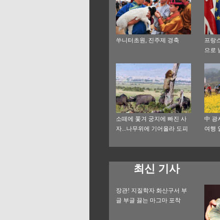
쑤니터초원, 진주제 경축
프랑스
으로 
부합
소떼에 쫓겨 궁지에 빠진 사
中 광
자...나무위에 기어올라 도피
여행 
최신 기사
장관! 지질학자 화산구서 부
글 부글 끓는 마그마 포착