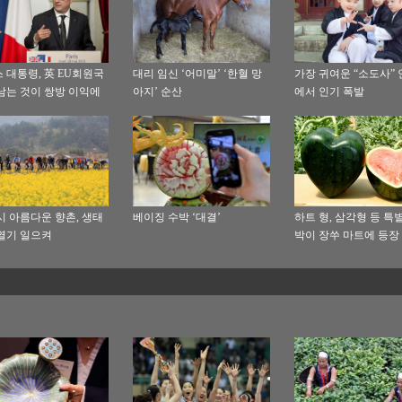
 대통령, 英 EU회원국
대리 임신 ‘어미말’ ‘한혈 망
가장 귀여운 “소도사”
남는 것이 쌍방 이익에
아지’ 순산
에서 인기 폭발
시 아름다운 향촌, 생태
베이징 수박 ‘대결’
하트 형, 삼각형 등 특
열기 일으켜
박이 장쑤 마트에 등장