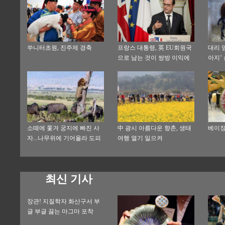
쑤니터초원, 진주제 경축
프랑스 대통령, 英 EU회원국
대리 임
으로 남는 것이 쌍방 이익에
아지’
부합
소떼에 쫓겨 궁지에 빠진 사
中 광시 아름다운 향촌, 생태
베이징
자...나무위에 기어올라 도피
여행 열기 일으켜
최신 기사
장관! 지질학자 화산구서 부
글 부글 끓는 마그마 포착