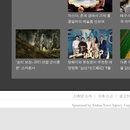
자스더, 춘계 경매서 21억 홍
배구-
콩달러의 예술품 선보여
국 여
‘승리 보장--2015 연합 군사훈
탕웨이와 류칭윈이 주연한 애
다른 
련’ 스자좡서
정영화 ‘삼성기(三城记)’ 9월
을 감
상영