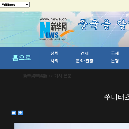
新華網韓國語
>> 기사 본문
쑤니터초