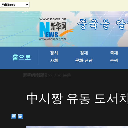
新華網韓國語
>> 기사 본문
中시짱 유동 도서차