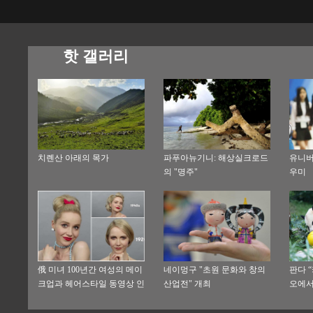
핫 갤러리
치롄산 아래의 목가
파푸아뉴기니: 해상실크로드
유니버
의 "명주"
우미
俄 미녀 100년간 여성의 메이
네이멍구 "초원 문화와 창의
판다 
크업과 헤어스타일 동영상 인
산업전" 개최
오에서
기 폭발