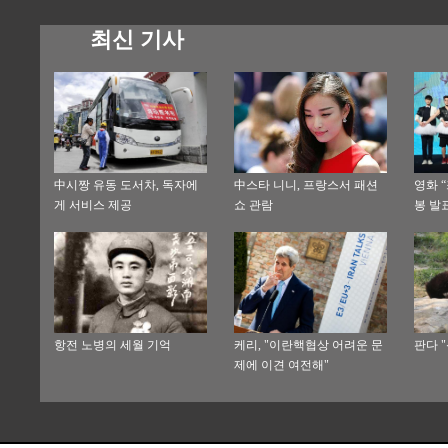
최신 기사
中시짱 유동 도서차, 독자에
中스타 니니, 프랑스서 패션
영화 
게 서비스 제공
쇼 관람
봉 발
항전 노병의 세월 기억
케리, "이란핵협상 어려운 문
판다 
제에 이견 여전해"