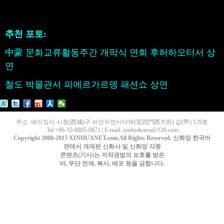
추천 포토:
中蒙 문화교류활동주간 개막식 연회 후허하오터서 상
연
철도 박물관서 피에르가르뎅 패션쇼 상연
주소: 베이징시 시청(西城)구 쉬안우먼시다제(宣武門西大街) 갑(甲) 129호
Tel:+86-10-8805-0871 | E-mail: xinhuakorea@126.com
Copyright 2000-2015 XINHUANET.com All Rights Reserved. 신화망 한국어
판에서 게재된 신화사 및 신화망 각종
콘텐츠(기사)는 저작권법의 보호를 받은
바, 무단 전재, 복사, 배포 등을 금합니다.