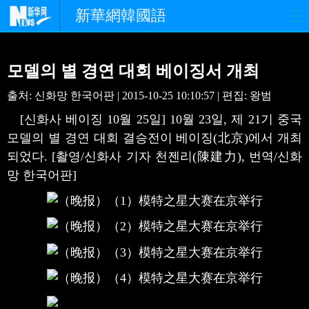
新華網韓國語
홈페이지
최신뉴스
정치
모델의 별 경연 대회 베이징서 개최
경제
사회
포토
출처: 신화망 한국어판 | 2015-10-25 10:10:57 | 편집: 왕범
[신화사 베이징 10월 25일] 10월 23일, 제 21기 중국
중한교류
핫 TV
문화
모델의 별 경연 대회 결승전이 베이징(北京)에서 개최
되었다. [촬영/신화사 기자 천젠리(陳建力), 번역/신화
연예
관광
오피니언
망 한국어판]
생생 중국어