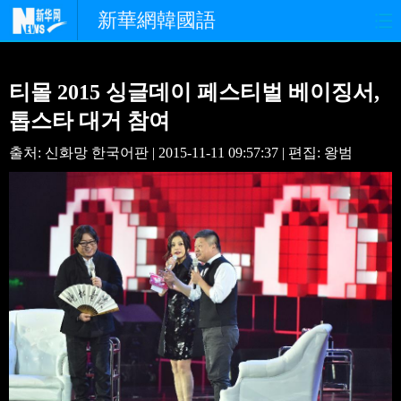
新華網韓國語
홈페이지
최신뉴스
정치
티몰 2015 싱글데이 페스티벌 베이징서,
경제
사회
포토
톱스타 대거 참여
출처: 신화망 한국어판 | 2015-11-11 09:57:37 | 편집: 왕범
중한교류
핫 TV
문화
연예
관광
오피니언
생생 중국어