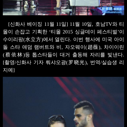
[신화사 베이징 11월 11일] 11월 10일, 호남TV와 티
몰이 손잡고 기획한 ‘티몰 2015 싱글데이 페스티벌’이
수이리팡(水立方)에서 열린다. 이번 행사에 미국 아이
돌 스타 애덤 램버트와 비, 자오웨이(趙薇), 차이이린
(蔡依林)등 톱스타들이 대거 출동해 자리를 빛낸다.
[촬영/신화사 기자 뤄샤오광(罗晓光), 번역/실습생 리
지예]