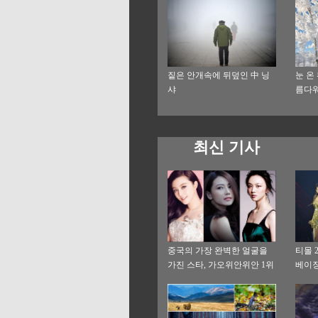
짙은 안개속에 뒤덮인 中 닝
눈 온
샤
름다
최신 기사
중국의 가장 완벽한 얼굴을
티몰 
가진 스타, 가오위안위안 1위
베이징
차지