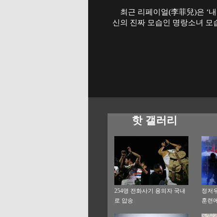
최근 리페이얼(李菲兒)은 ‘내
신의 진짜 모습인 명랑소녀 모습
핫 갤러리
254명 전화사기 용의자 국내
정저우
로 압송
훈련에