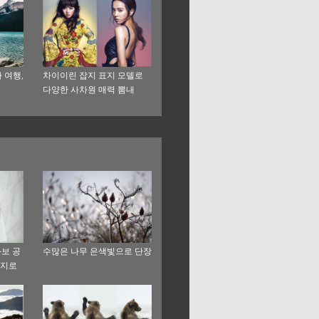
 여행,
차이이린 잡지 표지 모델로
다양한 사차원 매력 뽐내
화보 공
수많은 나무 은색빛으로 단장
바지로