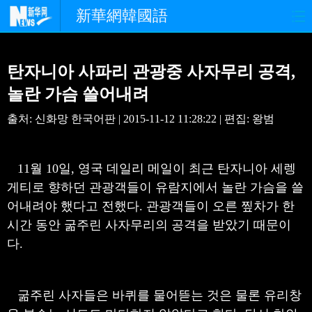
新華網韓國語
홈페이지
최신뉴스
정치
탄자니아 사파리 관광중 사자무리 공격,
경제
사회
포토
놀란 가슴 쓸어내려
출처: 신화망 한국어판 | 2015-11-12 11:28:22 | 편집: 왕범
중한교류
핫 TV
문화
연예
관광
오피니언
11월 10일, 영국 데일리 메일이 최근 탄자니아 세렝
게티로 향하던 관광객들이 유람지에서 놀란 가슴을 쓸
생생 중국어
어내려야 했다고 전했다. 관광객들이 오른 찦차가 한
시간 동안 굶주린 사자무리의 공격을 받았기 때문이
다.
굶주린 사자들은 바퀴를 물어뜯는 것은 물론 유리창