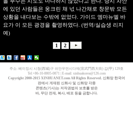
을 부수는 시도도 마다하지 않았다고 한다. 당시 차안
에 있던 사람들은 웅크린 채 넋 나간채로 창문밖 모든
상황을 내다보는 수밖에 없었다. 가이드 엠마뉴엘 바
요가 이 모든 광경을 촬영하였다. (번역/실습생 리지
예)
1
2
주소: 베이징시 시청(西城)구 쉬안우먼시다제(宣武門西大街) 갑(甲) 129호
Tel:+86-10-8805-0871 | E-mail: xinhuakorea@126.com
Copyright 2000-2015 XINHUANET.com All Rights Reserved. 신화망 한국어
판에서 게재된 신화사 및 신화망 각종
콘텐츠(기사)는 저작권법의 보호를 받은
바, 무단 전재, 복사, 배포 등을 금합니다.