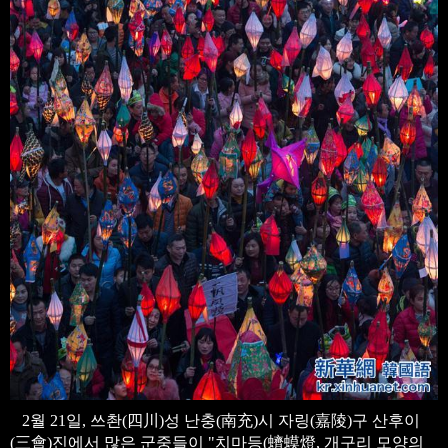
2월 21일, 쓰촨(四川)성 난충(南充)시 자링(嘉陵)구 산후이
(三會)진에서 많은 군중들이 "치마등(蠐蟆燈, 개구리 모양의