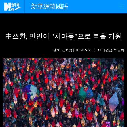
新華網韓國語
홈페이지
최신뉴스
정치
中쓰촨, 만인이 "치마등"으로 복을 기원
경제
사회
포토
중한교류
핫 TV
문화
출처: 신화망 | 2016-02-22 11:23:12 | 편집: 박금화
연예
관광
오피니언
생생 중국어