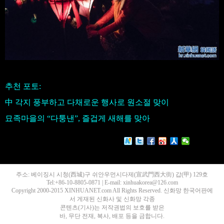
추천 포토:
中 각지 풍부하고 다채로운 행사로 원소절 맞이
묘족마을의 “다퉁낸”, 즐겁게 새해를 맞아
주소: 베이징시 시청(西城)구 쉬안우먼시다제(宣武門西大街) 갑(甲) 129호
Tel:+86-10-8805-0871 | E-mail: xinhuakorea@126.com
Copyright 2000-2015 XINHUANET.com All Rights Reserved. 신화망 한국어판에
서 게재된 신화사 및 신화망 각종
콘텐츠(기사)는 저작권법의 보호를 받은
바, 무단 전재, 복사, 배포 등을 금합니다.