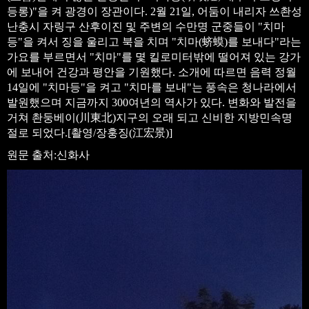
등롱)"을 켜 광경이 장관이다. 2월 21일, 어둠이 내리자 쓰촨성
난충시 자링구 산후이진 및 주변의 수만명 군중들이 "치마
등"을 켜서 징을 울리고 북을 치며 "치마(蛴蟆)를 보내다"라는
가요를 부르면서 "치마"를 몇 킬로미터밖에 떨어져 있는 강가
에 보내어 건강과 평안을 기원했다. 소개에 따르면 음력 정월
14일에 "치마등"을 켜고 "치마를 보내"는 풍속은 청나라에서
발원했으며 지금까지 300여년의 역사가 있다. 변화와 발전을
거쳐 촨둥베이(川東北)지구의 오래 되고 신비한 지방민속명
절로 되었다.[촬영/장훙징(
江宏景
)]
원문 출처:신화사