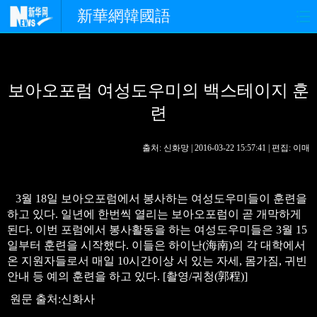
新華網韓國語
홈페이지
최신뉴스
정치
보아오포럼 여성도우미의 백스테이지 훈
경제
사회
포토
련
중한교류
핫 TV
문화
출처: 신화망 | 2016-03-22 15:57:41 | 편집: 이매
연예
관광
오피니언
생생 중국어
3월 18일 보아오포럼에서 봉사하는 여성도우미들이 훈련을
하고 있다. 일년에 한번씩 열리는 보아오포럼이 곧 개막하게
된다. 이번 포럼에서 봉사활동을 하는 여성도우미들은 3월 15
일부터 훈련을 시작했다. 이들은 하이난(海南)의 각 대학에서
온 지원자들로서 매일 10시간이상 서 있는 자세, 몸가짐, 귀빈
안내 등 예의 훈련을 하고 있다. [촬영/궈청(郭程)]
원문 출처:신화사