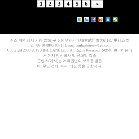
1
2
3
4
5
6
주소: 베이징시 시청(西城)구 쉬안우먼시다제(宣武門西大街) 갑(甲) 129호
Tel:+86-10-8805-0871 | E-mail: xinhuakorea@126.com
Copyright 2000-2015 XINHUANET.com All Rights Reserved. 신화망 한국어판에
서 게재된 신화사 및 신화망 각종
콘텐츠(기사)는 저작권법의 보호를 받은
바, 무단 전재, 복사, 배포 등을 금합니다.