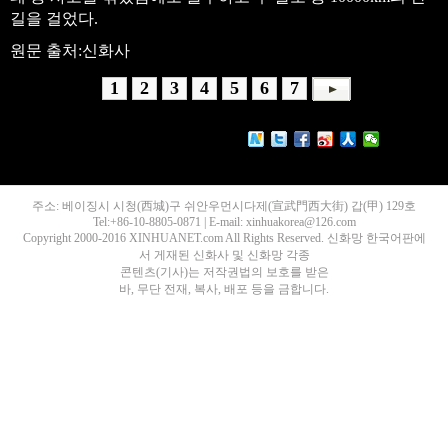
길을 걸었다.
원문 출처:신화사
1
2
3
4
5
6
7
주소: 베이징시 시청(西城)구 쉬안우먼시다제(宣武門西大街) 갑(甲) 129호
Tel:+86-10-8805-0871 | E-mail: xinhuakorea@126.com
Copyright 2000-2016 XINHUANET.com All Rights Reserved. 신화망 한국어판에
서 게재된 신화사 및 신화망 각종
콘텐츠(기사)는 저작권법의 보호를 받은
바, 무단 전재, 복사, 배포 등을 금합니다.