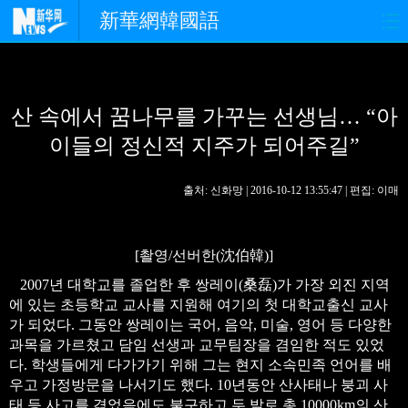
新華網韓國語
홈페이지
최신뉴스
정치
산 속에서 꿈나무를 가꾸는 선생님… “아
경제
사회
포토
이들의 정신적 지주가 되어주길”
중한교류
핫 TV
문화
출처: 신화망 | 2016-10-12 13:55:47 | 편집: 이매
연예
관광
오피니언
생생 중국어
[촬영/선버한(沈伯韓)]
2007년 대학교를 졸업한 후 쌍레이(桑磊)가 가장 외진 지역
에 있는 초등학교 교사를 지원해 여기의 첫 대학교출신 교사
가 되었다. 그동안 쌍레이는 국어, 음악, 미술, 영어 등 다양한
과목을 가르쳤고 담임 선생과 교무팀장을 겸임한 적도 있었
다. 학생들에게 다가가기 위해 그는 현지 소속민족 언어를 배
우고 가정방문을 나서기도 했다. 10년동안 산사태나 붕괴 사
태 등 사고를 겪었음에도 불구하고 두 발로 총 10000km의 산