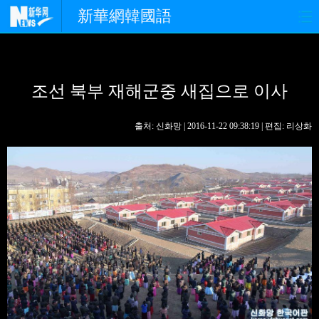
新華網韓國語
홈페이지
최신뉴스
정치
조선 북부 재해군중 새집으로 이사
경제
사회
포토
중한교류
핫 TV
문화
출처: 신화망 | 2016-11-22 09:38:19 | 편집: 리상화
연예
관광
오피니언
생생 중국어