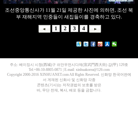
조선중앙통신사가 11월 21일 제공한 사진에 의하면, 조선 북
부 재해지역 민중들이 새집들이를 경축하고 있다.
1
2
3
4
주소: 베이징시 시청(西城)구 쉬안우먼시다제(宣武門西大街) 갑(甲) 129호
Tel:+86-10-8805-0871 | E-mail: xinhuakorea@126.com
Copyright 2000-2016 XINHUANET.com All Rights Reserved. 신화망 한국어판에
서 게재된 신화사 및 신화망 각종
콘텐츠(기사)는 저작권법의 보호를 받은
바, 무단 전재, 복사, 배포 등을 금합니다.