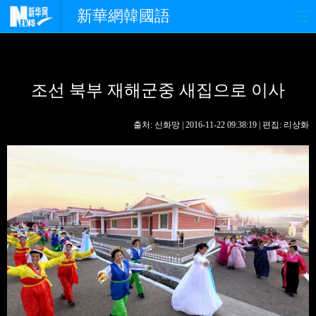
新華網韓國語
홈페이지
최신뉴스
정치
조선 북부 재해군중 새집으로 이사
경제
사회
포토
중한교류
핫 TV
문화
출처: 신화망 | 2016-11-22 09:38:19 | 편집: 리상화
연예
관광
오피니언
생생 중국어