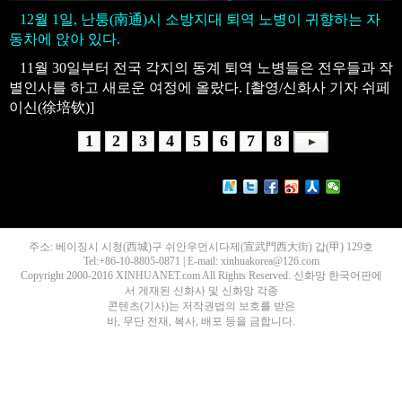
12월 1일, 난퉁(南通)시 소방지대 퇴역 노병이 귀향하는 자
동차에 앉아 있다.
11월 30일부터 전국 각지의 동계 퇴역 노병들은 전우들과 작
별인사를 하고 새로운 여정에 올랐다. [촬영/신화사 기자 쉬페
이신(徐培钦)]
1
2
3
4
5
6
7
8
주소: 베이징시 시청(西城)구 쉬안우먼시다제(宣武門西大街) 갑(甲) 129호
Tel:+86-10-8805-0871 | E-mail: xinhuakorea@126.com
Copyright 2000-2016 XINHUANET.com All Rights Reserved. 신화망 한국어판에
서 게재된 신화사 및 신화망 각종
콘텐츠(기사)는 저작권법의 보호를 받은
바, 무단 전재, 복사, 배포 등을 금합니다.