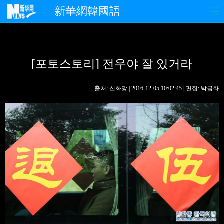
新華網韓國語
홈페이지
최신뉴스
정치
[포토스토리] 전우야 잘 있거라
경제
사회
포토
중한교류
핫 TV
문화
출처: 신화망 | 2016-12-05 10:02:45 | 편집: 박금화
연예
관광
오피니언
생생 중국어